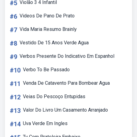
#5
Violão 3 4 Infantil
#6
Videos De Pano De Prato
#7
Vida Maria Resumo Brainly
#8
Vestido De 15 Anos Verde Agua
#9
Verbos Presente Do Indicativo Em Espanhol
#10
Verbo To Be Passado
#11
Venda De Catavento Para Bombear Agua
#12
Veias Do Pescoço Entupidas
#13
Valor Do Livro Um Casamento Arranjado
#14
Uva Verde Em Ingles
Tv Com Prateleira Embaixo