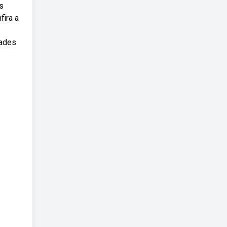
s
fira a
dades