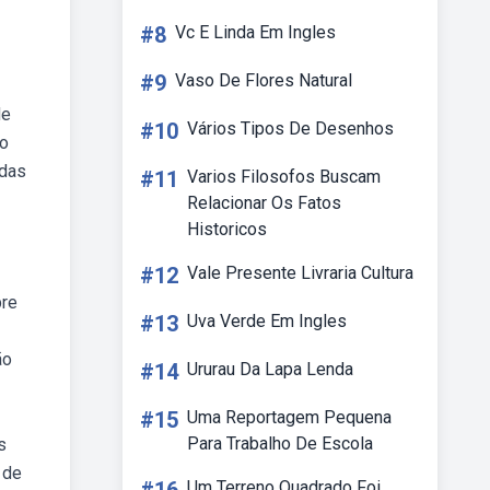
#8
Vc E Linda Em Ingles
#9
Vaso De Flores Natural
de
#10
Vários Tipos De Desenhos
 o
adas
#11
Varios Filosofos Buscam
Relacionar Os Fatos
Historicos
#12
Vale Presente Livraria Cultura
bre
#13
Uva Verde Em Ingles
ão
#14
Ururau Da Lapa Lenda
#15
Uma Reportagem Pequena
Para Trabalho De Escola
s
 de
Um Terreno Quadrado Foi