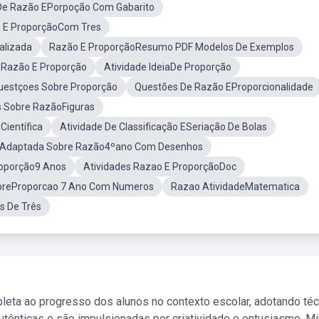
 De Razão EPorpoção Com Gabarito
 E ProporçãoCom Tres
alizada
Razão E ProporçãoResumo PDF Modelos De Exemplos
Razão E Proporção
Atividade IdeiaDe Proporção
uestçoes Sobre Proporção
Questões De Razão EProporcionalidade
s Sobre RazãoFiguras
Científica
Atividade De Classificação ESeriação De Bolas
e Adaptada Sobre Razão4ºano Com Desenhos
roporção9 Anos
Atividades Razao E ProporçãoDoc
obreProporcao 7 Ano Com Numeros
Razao AtividadeMatematica
s De Três
leta ao progresso dos alunos no contexto escolar, adotando té
tênticas e são impulsionadas por criatividade e entusiasmo. M