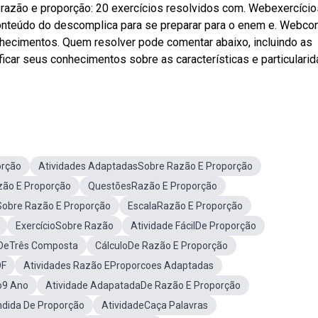
razão e proporção: 20 exercícios resolvidos com. Webexercício
conteúdo do descomplica para se preparar para o enem e. Webcon
nhecimentos. Quem resolver pode comentar abaixo, incluindo as
icar seus conhecimentos sobre as características e particulari
orção
Atividades AdaptadasSobre Razão E Proporção
ão E Proporção
QuestõesRazão E Proporção
Sobre Razão E Proporção
EscalaRazão E Proporção
ExercícioSobre Razão
Atividade FácilDe Proporção
 DeTrês Composta
CálculoDe Razão E Proporção
DF
Atividades Razão EProporcoes Adaptadas
o9 Ano
Atividade AdapatadaDe Razão E Proporção
ndida De Proporção
AtividadeCaça Palavras