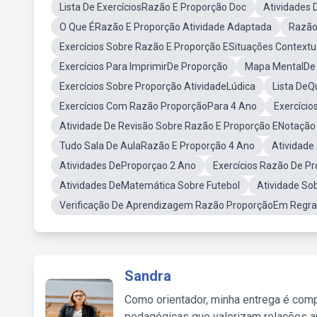
Lista De ExercíciosRazão E Proporção Doc
Atividades
O Que ÉRazão E Proporção Atividade Adaptada
Razão
Exercícios Sobre Razão E Proporção ESituações Contextu
Exercícios Para ImprimirDe Proporção
Mapa MentalDe 
Exercícios Sobre Proporção AtividadeLúdica
Lista DeQ
Exercícios Com Razão ProporçãoPara 4 Ano
Exercício
Atividade De Revisão Sobre Razão E Proporção ENotação 
Tudo Sala De AulaRazão E Proporção 4 Ano
Atividad
Atividades DeProporçao 2 Ano
Exercícios Razão De P
Atividades DeMatemática Sobre Futebol
Atividade S
Verificação De Aprendizagem Razão ProporçãoEm Regra
Sandra
Como orientador, minha entrega é comp
pedagógicas que valorizam relações au