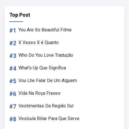
Top Post
#1
You Are So Beautiful Filme
#2
X Vezes X é Quanto
#3
Who Do You Love Tradução
#4
What's Up Que Significa
#5
Vou Lhe Falar De Um Alguem
#6
Vida Na Roça Frases
#7
Vestimentas Da Região Sul
#8
Vesícula Biliar Para Que Serve