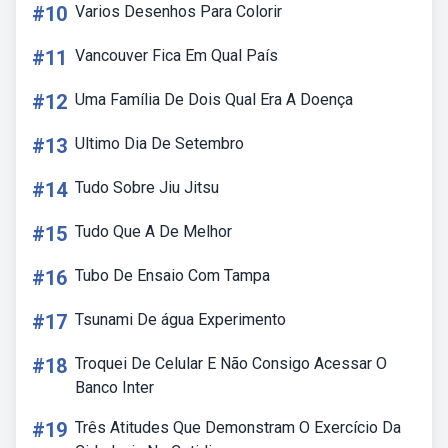
#10
Varios Desenhos Para Colorir
#11
Vancouver Fica Em Qual País
#12
Uma Família De Dois Qual Era A Doença
#13
Ultimo Dia De Setembro
#14
Tudo Sobre Jiu Jitsu
#15
Tudo Que A De Melhor
#16
Tubo De Ensaio Com Tampa
#17
Tsunami De água Experimento
#18
Troquei De Celular E Não Consigo Acessar O
Banco Inter
#19
Três Atitudes Que Demonstram O Exercício Da