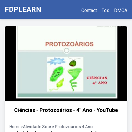
FDPLEARN
Contact
Tos
DMCA
Ciências - Protozoários - 4° Ano - YouTube
Home
>
Atividade Sobre Protozoários 4 Ano