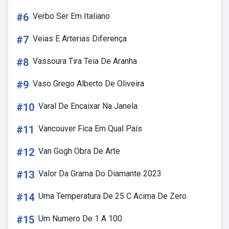
#6
Verbo Ser Em Italiano
#7
Veias E Arterias Diferença
#8
Vassoura Tira Teia De Aranha
#9
Vaso Grego Alberto De Oliveira
#10
Varal De Encaixar Na Janela
#11
Vancouver Fica Em Qual País
#12
Van Gogh Obra De Arte
#13
Valor Da Grama Do Diamante 2023
#14
Uma Temperatura De 25 C Acima De Zero
#15
Um Numero De 1 A 100