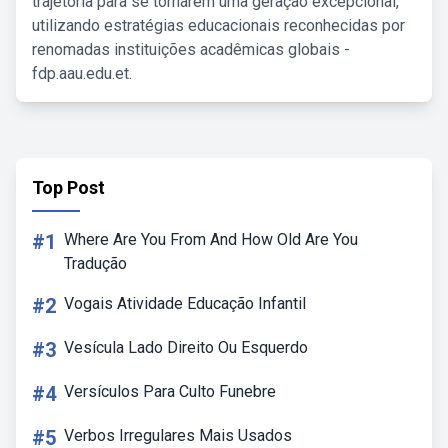
trajetória para se tornarem uma geração excepcional,
utilizando estratégias educacionais reconhecidas por
renomadas instituições acadêmicas globais -
fdp.aau.edu.et.
Top Post
#1
Where Are You From And How Old Are You
Tradução
#2
Vogais Atividade Educação Infantil
#3
Vesícula Lado Direito Ou Esquerdo
#4
Versículos Para Culto Funebre
#5
Verbos Irregulares Mais Usados