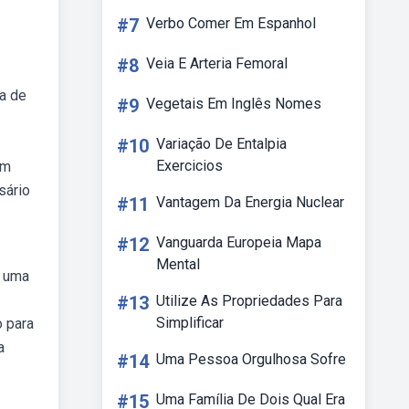
#7
Verbo Comer Em Espanhol
#8
Veia E Arteria Femoral
ea de
#9
Vegetais Em Inglês Nomes
#10
Variação De Entalpia
Exercicios
um
sário
#11
Vantagem Da Energia Nuclear
#12
Vanguarda Europeia Mapa
Mental
o uma
#13
Utilize As Propriedades Para
Simplificar
 para
a
#14
Uma Pessoa Orgulhosa Sofre
#15
Uma Família De Dois Qual Era