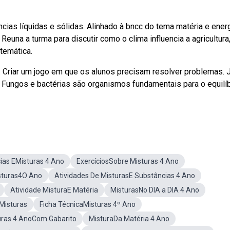
ias líquidas e sólidas. Alinhado à bncc do tema matéria e energ
euna a turma para discutir como o clima influencia a agricultura,
temática.
va. Criar um jogo em que os alunos precisam resolver problemas. 
 Fungos e bactérias são organismos fundamentais para o equilíb
ias EMisturas 4 Ano
ExercíciosSobre Misturas 4 Ano
sturas4O Ano
Atividades De MisturasE Substâncias 4 Ano
Atividade MisturaE Matéria
MisturasNo DIA a DIA 4 Ano
Misturas
Ficha TécnicaMisturas 4º Ano
uras 4 AnoCom Gabarito
MisturaDa Matéria 4 Ano