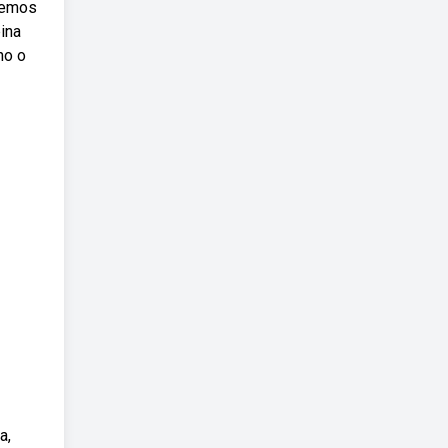
iremos
ina
no o
a,