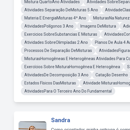
Mistura QuartoAno Atividades
Atividades SobreSepar
Atividades Separação DeMisturas 5 Ano
AtividadeClas
Materia E EnergiaMisturas 4º Ano
MisturasNa Naturez
AtividadesPolígonos 3 Ano
Imagens DeMistura
Adi
Exercicios SobreSubstancias E Misturas
AtividadesCo
Atividades SobreOlimpíadas 2 Ano
Planos De Aula 4 A
Processos De Separação DeMisturas
AtividadesFigur
MisturasHomogêneas E Heterogêneas Atividades Para Col
Exercícios Sobre MisturaHomogênea E Heterogênea
S
AtividadesDe Decomposição 3 Ano
Catação Desenho
Estados Físicos DasMisturas
Atividade MisturasHomo
AtividadesPara O Terceiro Ano Do Fundamental
Sandra
Como orientador, minha entrega é comp