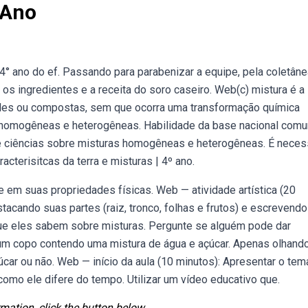
 Ano
 4° ano do ef. Passando para parabenizar a equipe, pela coletân
s ingredientes e a receita do soro caseiro. Web(c) mistura é a
ples ou compostas, sem que ocorra uma transformação química
as homogêneas e heterogêneas. Habilidade da base nacional com
e de ciências sobre misturas homogêneas e heterogêneas. É neces
acterisitcas da terra e misturas | 4º ano.
se em suas propriedades físicas. Web — atividade artística (20
tacando suas partes (raiz, tronco, folhas e frutos) e escrevend
 que eles sabem sobre misturas. Pergunte se alguém pode dar
m copo contendo uma mistura de água e açúcar. Apenas olhando
ar ou não. Web — início da aula (10 minutos): Apresentar o tem
 como ele difere do tempo. Utilizar um vídeo educativo que.
mation, click the button below.