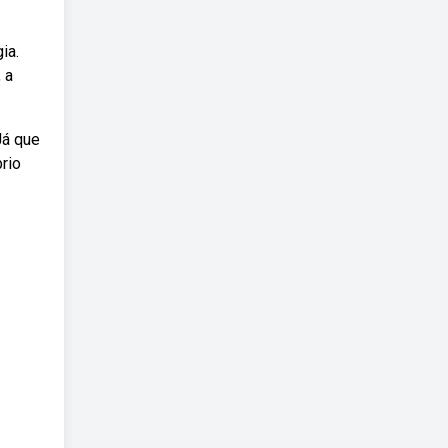
ia.
 a
Já que
rio