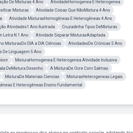
ação De Misturas 4 Ano
AtividadeHomogenea E Heterogenea
sificar Misturas
Atividade Coisas Que NãoMistura 4 Ano
a
Atividade MisturasHomogêneas E Heterogêneas 4 Ano
ção Atividades1 Ano Ilustrada
Cruzadinha Tipos DeMisturas
m Letra N 1 Ano
Atividade Separar MisturasAdaptada
no MisturasDo DIA a DIA Ciências
AtividadesDe Crônicas 5 Ano
as De Linguagem 5 Ano
orir
MisturaHomogenea E Heterogenea Atividade Inclusiva
ala DeMistura Desenho
A MisturaDe Ocre Com Salmao
MisturaDe Materiais Ciencias
MisturasHeterogeneas Legais
gêneas E Heterogêneas Ensino Fundamental
leta ao progresso dos alunos no contexto escolar, adotando té