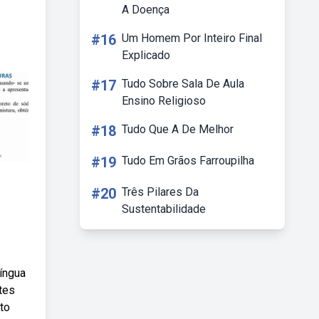
A Doença
#16
Um Homem Por Inteiro Final
Explicado
#17
Tudo Sobre Sala De Aula
Ensino Religioso
#18
Tudo Que A De Melhor
#19
Tudo Em Grãos Farroupilha
#20
Três Pilares Da
Sustentabilidade
língua
tes
to