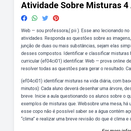
Atividade Sobre Misturas 4
Web — sou professora,( pii ). Esse ano lecionando no
atividades. Responda as questões sobre as imagens, o
junção de duas ou mais substâncias, sejam elas sim
desses compostos. Identificar e classificar mistur
curricular (ef04ci01) identificar. Web — prova onlin
resolver todas as questões para gerar o resultado. Car
(ef04ci01) identificar misturas na vida diária, com ba
minutos): Cada aluno deverá desenhar uma árvore, des
breve. Inicie a aula questionando os alunos sobre o
exemplos de misturas que. Websobre uma mesa, há u
esse copo não é possível saber se a água contém açúc
“clima” e realizar uma breve revisão do que é clima e
For more infor