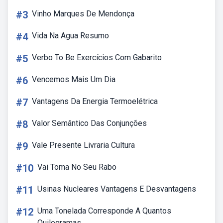
#3
Vinho Marques De Mendonça
#4
Vida Na Agua Resumo
#5
Verbo To Be Exercícios Com Gabarito
#6
Vencemos Mais Um Dia
#7
Vantagens Da Energia Termoelétrica
#8
Valor Semântico Das Conjunções
#9
Vale Presente Livraria Cultura
#10
Vai Toma No Seu Rabo
#11
Usinas Nucleares Vantagens E Desvantagens
#12
Uma Tonelada Corresponde A Quantos
Quilogramas