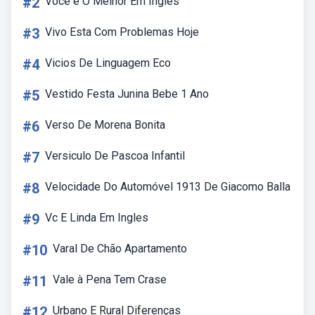
#2
Voce é O Melhor Em Ingles
#3
Vivo Esta Com Problemas Hoje
#4
Vicios De Linguagem Eco
#5
Vestido Festa Junina Bebe 1 Ano
#6
Verso De Morena Bonita
#7
Versiculo De Pascoa Infantil
#8
Velocidade Do Automóvel 1913 De Giacomo Balla
#9
Vc E Linda Em Ingles
#10
Varal De Chão Apartamento
#11
Vale à Pena Tem Crase
#12
Urbano E Rural Diferenças