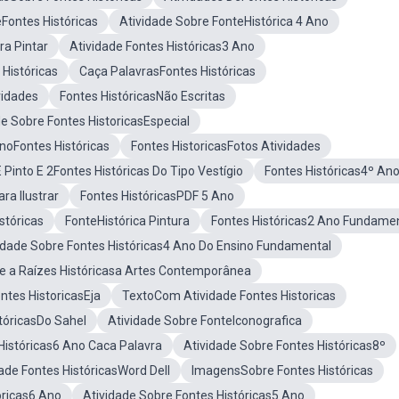
Fontes Históricas
Atividade Sobre FonteHistórica 4 Ano
ra Pintar
Atividade Fontes Históricas3 Ano
Históricas
Caça PalavrasFontes Históricas
vidades
Fontes HistóricasNão Escritas
de Sobre Fontes HistoricasEspecial
AnoFontes Históricas
Fontes HistoricasFotos Atividades
Pinto E 2Fontes Históricas Do Tipo Vestígio
Fontes Históricas4º An
ra Ilustrar
Fontes HistóricasPDF 5 Ano
stóricas
FonteHistórica Pintura
Fontes Históricas2 Ano Fundame
idade Sobre Fontes Históricas4 Ano Do Ensino Fundamental
e a Raízes Históricasa Artes Contemporânea
ntes HistoricasEja
TextoCom Atividade Fontes Historicas
tóricasDo Sahel
Atividade Sobre FonteIconografica
Históricas6 Ano Caca Palavra
Atividade Sobre Fontes Históricas8º
ade Fontes HistóricasWord Dell
ImagensSobre Fontes Históricas
óricas6 Ano
Atividade Sobre Fontes Históricas5 Ano