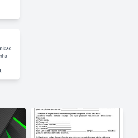
cnicas
inha
.