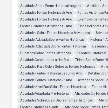
Atividade Sobre Fonte HistoricaImagens
Atividade Aee
Atividades Fontes Históricas5 Ano
Fontes HistóricasPa
Atividades Fontes Históricas6 Ano
Exemplos DeFontes 
Fontes Históricas Atividades1 Ano
Tipos DeFontes Ati
Atividades Sobre Fontes Historicas Atividades
Ativida
Atividade AdptadaSobre Fontes Históricas
História 4 
Atividade AdaptadaSobre Fontes Históricas
Desenho E 
QuestõesSobre Fontes Históricas
5 Fontes HistóricasPa
AtividadeContinuando a História
TirinhaSobre Fonte Hi
Atividades Para ColorirSobre as Fontes Históricas
Ativ
Atividade Fontes HistoricasSegundo Ano
Detalhe Sobr
Atividade Fontes Históricas2º Ano
Atividades Sobre Fo
Atividade Nivel FacilSobre Fontes Historicas
Fontes His
AtividadeAdaptada Pré-História
Atividades De Fontes 
Atividades SobreQuais São as Fontes Históricas
Ativid
Fontes HistóricasAtiviade
Atividade Sobre Fontes Hist