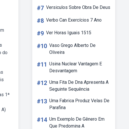
#7
Versiculos Sobre Obra De Deus
#8
Verbo Can Exercícios 7 Ano
ém
#9
Ver Horas Iguais 1515
s
#10
Vaso Grego Alberto De
Oliveira
o do
#11
Usina Nuclear Vantagem E
Desvantagem
as
is
#12
Uma Fita De Dna Apresenta A
Seguinte Sequência
as 1ª
#13
Uma Fabrica Produz Velas De
Parafina
 A)
#14
Um Exemplo De Gênero Em
Que Predomina A