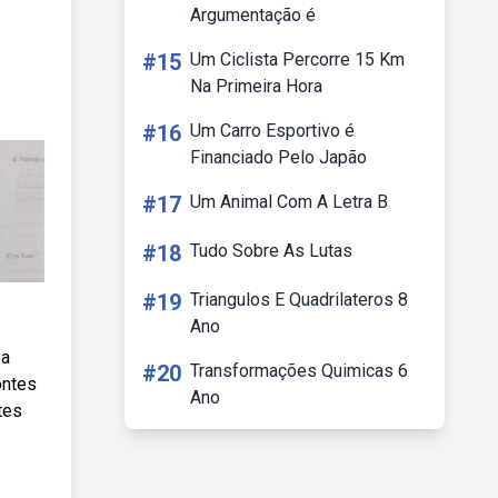
Argumentação é
#15
Um Ciclista Percorre 15 Km
Na Primeira Hora
#16
Um Carro Esportivo é
Financiado Pelo Japão
#17
Um Animal Com A Letra B
#18
Tudo Sobre As Lutas
#19
Triangulos E Quadrilateros 8
Ano
 a
#20
Transformações Quimicas 6
ontes
Ano
tes