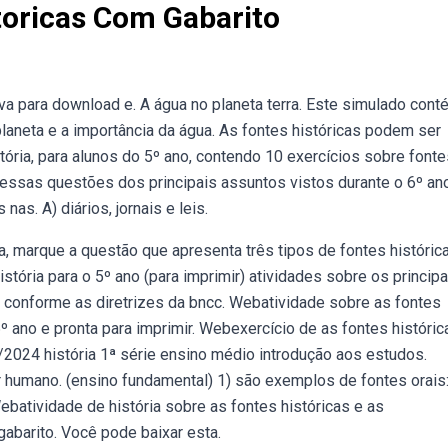
toricas Com Gabarito
ova para download e. A água no planeta terra. Este simulado cont
 planeta e a importância da água. As fontes históricas podem ser
tória, para alunos do 5º ano, contendo 10 exercícios sobre fonte
essas questões dos principais assuntos vistos durante o 6º an
s. A) diários, jornais e leis.
 marque a questão que apresenta três tipos de fontes históric
stória para o 5º ano (para imprimir) atividades sobre os principa
 conforme as diretrizes da bncc. Webatividade sobre as fontes
 6º ano e pronta para imprimir. Webexercício de as fontes históric
/2024 história 1ª série ensino médio introdução aos estudos.
r humano. (ensino fundamental) 1) são exemplos de fontes orais:
batividade de história sobre as fontes históricas e as
abarito. Você pode baixar esta.