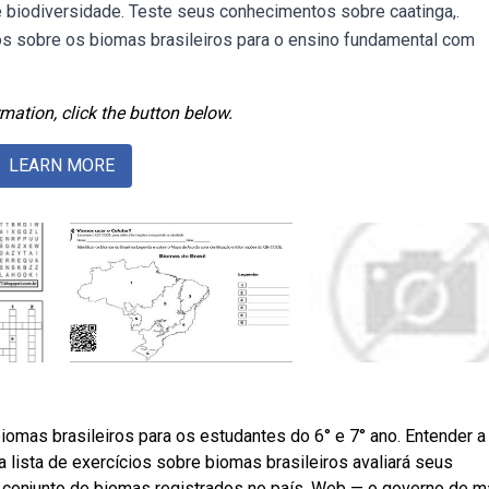
 e biodiversidade. Teste seus conhecimentos sobre caatinga,.
s sobre os biomas brasileiros para o ensino fundamental com
mation, click the button below.
LEARN MORE
omas brasileiros para os estudantes do 6° e 7° ano. Entender a
ista de exercícios sobre biomas brasileiros avaliará seus
o conjunto de biomas registrados no país. Web — o governo de m