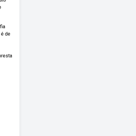
e
fia
 é de
oresta