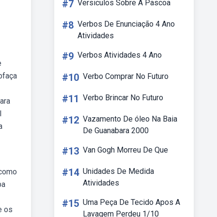
#7
Versiculos Sobre A Pascoa
#8
Verbos De Enunciação 4 Ano
Atividades
#9
Verbos Atividades 4 Ano
e
ebfaça
#10
Verbo Comprar No Futuro
#11
Verbo Brincar No Futuro
ara
l
#12
Vazamento De óleo Na Baia
a
De Guanabara 2000
#13
Van Gogh Morreu De Que
#14
Unidades De Medida
 como
Atividades
pa
#15
Uma Peça De Tecido Apos A
e os
Lavagem Perdeu 1/10