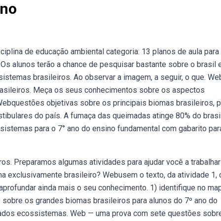
Ano
sciplina de educação ambiental categoria: 13 planos de aula para
Os alunos terão a chance de pesquisar bastante sobre o brasil 
ossistemas brasileiros. Ao observar a imagem, a seguir, o que. W
brasileiros. Meça os seus conhecimentos sobre os aspectos
ebquestões objetivas sobre os principais biomas brasileiros, p
stibulares do país. A fumaça das queimadas atinge 80% do brasi
ssistemas para o 7° ano do ensino fundamental com gabarito par
os. Preparamos algumas atividades para ajudar você a trabalhar
ma exclusivamente brasileiro? Webusem o texto, da atividade 1,
aprofundar ainda mais o seu conhecimento. 1) identifique no ma
sobre os grandes biomas brasileiros para alunos do 7º ano do
iados ecossistemas. Web — uma prova com sete questões sobr