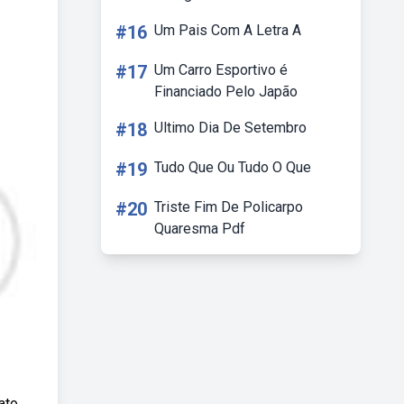
#16
Um Pais Com A Letra A
#17
Um Carro Esportivo é
Financiado Pelo Japão
#18
Ultimo Dia De Setembro
#19
Tudo Que Ou Tudo O Que
#20
Triste Fim De Policarpo
Quaresma Pdf
ato