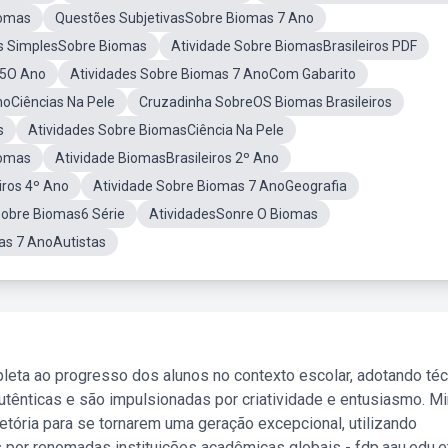
iomas
Questões SubjetivasSobre Biomas 7 Ano
s SimplesSobre Biomas
Atividade Sobre BiomasBrasileiros PDF
 5O Ano
Atividades Sobre Biomas 7 AnoCom Gabarito
noCiências Na Pele
Cruzadinha SobreOS Biomas Brasileiros
s
Atividades Sobre BiomasCiência Na Pele
iomas
Atividade BiomasBrasileiros 2º Ano
iros 4º Ano
Atividade Sobre Biomas 7 AnoGeografia
Sobre Biomas6 Série
AtividadesSonre O Biomas
as 7 AnoAutistas
leta ao progresso dos alunos no contexto escolar, adotando té
tênticas e são impulsionadas por criatividade e entusiasmo. M
etória para se tornarem uma geração excepcional, utilizando
 por renomadas instituições acadêmicas globais - fdp.aau.edu.et