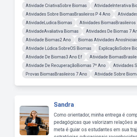
Atividade CriativaSobre Biomas
AtividadeInterativa B
Atividades Sobre BiomasBrasileiros P 4 Ano
Atividade
AtividadeLudica Biomas
Atividades BiomasBrasileiros
AtividadeAvaliativa Biomas
Atividades De Biomas 7 A
Atividade Biomas2 Ano
Biomas Atividades AnosIniciai
Atividade Lúdica SobreOS Biomas
ExplicaçãoSobre B
Atividade De Biomas3 Ano Ef
Atividade BiomasBrasile
Atividade De RecuperaçãoBiomas 7º Ano
Atividades 
Provas BiomasBrasileiros 7 Ano
Atividade Sobre Biom
Sandra
Como orientador, minha entrega é comp
pedagógicas que valorizam relações au
meta é guiar os estudantes em sua traj
estratégias educacionais reconhecidas