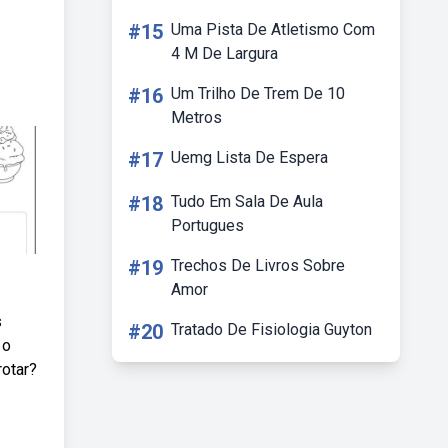
#15
Uma Pista De Atletismo Com
4 M De Largura
#16
Um Trilho De Trem De 10
Metros
#17
Uemg Lista De Espera
#18
Tudo Em Sala De Aula
Portugues
#19
Trechos De Livros Sobre
Amor
s
#20
Tratado De Fisiologia Guyton
 o
rotar?