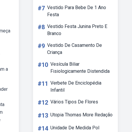
#7
Vestido Para Bebe De 1 Ano
Festa
#8
Vestido Festa Junina Preto E
omeça
Branco
#9
Vestido De Casamento De
Criança
o
#10
Vesícula Biliar
am a
Fisiologicamente Distendida
#11
Verbete De Enciclopédia
nder
Infantil
#12
Vários Tipos De Flores
nta
um
#13
Utopia Thomas More Redação
e
#14
Unidade De Medida Pol