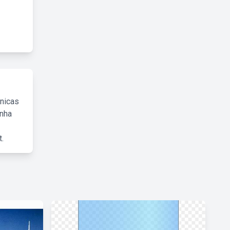
cnicas
inha
.