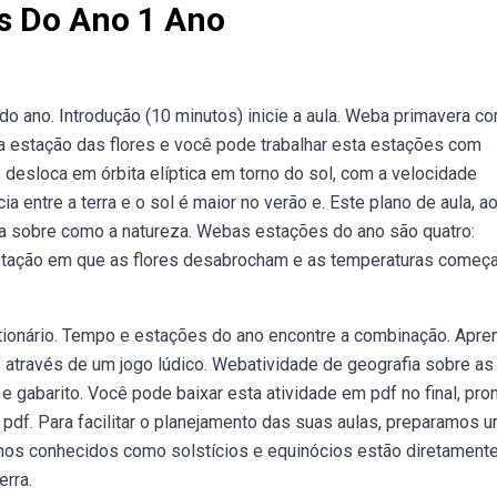
es Do Ano 1 Ano
o ano. Introdução (10 minutos) inicie a aula. Weba primavera c
 estação das flores e você pode trabalhar esta estações com
 desloca em órbita elíptica em torno do sol, com a velocidade
a entre a terra e o sol é maior no verão e. Este plano de aula, a
la sobre como a natureza. Webas estações do ano são quatro:
 estação em que as flores desabrocham e as temperaturas começ
tionário. Tempo e estações do ano encontre a combinação. Apre
através de um jogo lúdico. Webatividade de geografia sobre as
 gabarito. Você pode baixar esta atividade em pdf no final, pro
pdf. Para facilitar o planejamento das suas aulas, preparamos 
enos conhecidos como solstícios e equinócios estão diretament
erra.