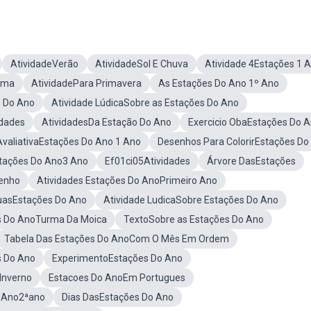
AtividadeVerão
AtividadeSol E Chuva
Atividade 4Estações 1 
lima
AtividadePara Primavera
As Estações Do Ano 1º Ano
s Do Ano
Atividade LúdicaSobre as Estações Do Ano
idades
AtividadesDa Estação Do Ano
Exercicio ObaEstações Do 
AvaliativaEstações Do Ano 1 Ano
Desenhos Para ColorirEstações Do
stações Do Ano3 Ano
Ef01ci05Atividades
Árvore DasEstações
enho
Atividades Estações Do AnoPrimeiro Ano
uasEstações Do Ano
Atividade LudicaSobre Estações Do Ano
s Do AnoTurma Da Moica
TextoSobre as Estações Do Ano
Tabela Das Estações Do AnoCom O Mês Em Ordem
s Do Ano
ExperimentoEstações Do Ano
Inverno
Estacoes Do AnoEm Portugues
o Ano2ªano
Dias DasEstações Do Ano