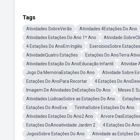
Tags
Atividades SobreVerão
Atividades 4Estações Do Ano
Atividades Estações Do Ano 1º Ano
Atividade SobreC
4 Estações Do AnoEm Inglês
ExercíciosSobre Estaçõe
AtividadeQuatro Estações
Estações Do AnoTerra Ativ
Atividades Estação Do AnoEducação Infantil
Atividae 
Jogo Da MemóriaEstações Do Ano
Atividade Sobre E
Estações Do AnoPara Recortar
4 Estações Do AnoDes
Imagem De Atividades DeEstações Do Ano
Meses E S
Atividades LúdicasSobre as Estações Do Ano
Estaçõe
Estações Do AnoEva
TirinhaSobre Estações Do Ano
Atividades Estações Do Ano2 Ano
Arvore DasEstaçõe
Estações DoAnoatividade Jardim 2
4 Estações Do Ano
JogosSobre Estações Do Ano
Atividade as Estções D