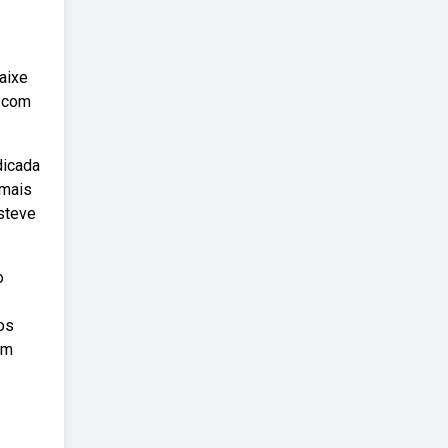
aixe
a com
dicada
 mais
esteve
o
os
em