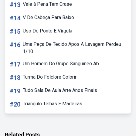
#13
Vale à Pena Tem Crase
#14
V De Cabeça Para Baixo
#15
Uso Do Ponto E Vírgula
#16
Uma Peça De Tecido Apos A Lavagem Perdeu
1/10
#17
Um Homem Do Grupo Sanguíneo Ab
#18
Turma Do Folclore Colorir
#19
Tudo Sala De Aula Arte Anos Finais
#20
Triangulo Telhas E Madeiras
Related Posts