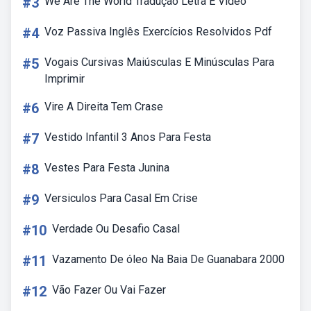
#3
We Are The World Tradução Letra E Video
#4
Voz Passiva Inglês Exercícios Resolvidos Pdf
#5
Vogais Cursivas Maiúsculas E Minúsculas Para
Imprimir
#6
Vire A Direita Tem Crase
#7
Vestido Infantil 3 Anos Para Festa
#8
Vestes Para Festa Junina
#9
Versiculos Para Casal Em Crise
#10
Verdade Ou Desafio Casal
#11
Vazamento De óleo Na Baia De Guanabara 2000
#12
Vão Fazer Ou Vai Fazer