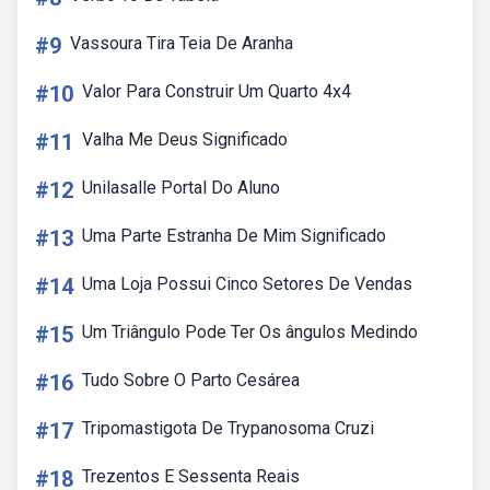
#9
Vassoura Tira Teia De Aranha
#10
Valor Para Construir Um Quarto 4x4
#11
Valha Me Deus Significado
#12
Unilasalle Portal Do Aluno
#13
Uma Parte Estranha De Mim Significado
#14
Uma Loja Possui Cinco Setores De Vendas
#15
Um Triângulo Pode Ter Os ângulos Medindo
#16
Tudo Sobre O Parto Cesárea
#17
Tripomastigota De Trypanosoma Cruzi
#18
Trezentos E Sessenta Reais