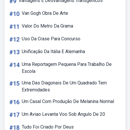
#9
Vantagens E Desvantagens Transgênicos
#10
Van Gogh Obra De Arte
#11
Valor Do Metro Da Grama
#12
Uso Da Crase Para Concurso
#13
Unificação Da Itália E Alemanha
#14
Uma Reportagem Pequena Para Trabalho De
Escola
#15
Uma Das Diagonais De Um Quadrado Tem
Extremidades
#16
Um Casal Com Produção De Melanina Normal
#17
Um Aviao Levanta Voo Sob Angulo De 20
#18
Tudo Foi Criado Por Deus