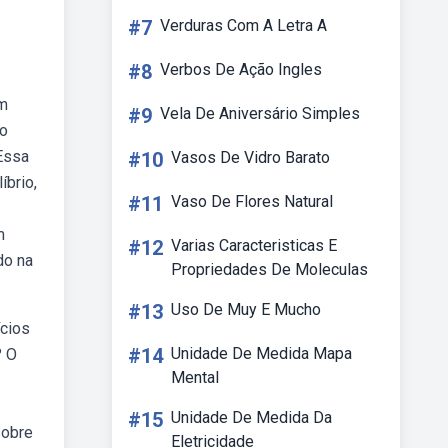
#7
Verduras Com A Letra A
#8
Verbos De Ação Ingles
um
#9
Vela De Aniversário Simples
to
 Essa
#10
Vasos De Vidro Barato
íbrio,
#11
Vaso De Flores Natural
m
#12
Varias Caracteristicas E
do na
Propriedades De Moleculas
#13
Uso De Muy E Mucho
ícios
#14
Unidade De Medida Mapa
? O
Mental
#15
Unidade De Medida Da
sobre
Eletricidade