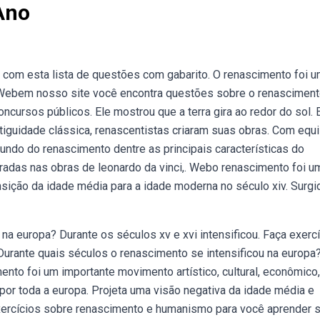
Ano
om esta lista de questões com gabarito. O renascimento foi 
iu. Webem nosso site você encontra questões sobre o renascimen
ncursos públicos. Ele mostrou que a terra gira ao redor do sol.
tiguidade clássica, renascentistas criaram suas obras. Com equil
undo do renascimento dentre as principais características do
adas nas obras de leonardo da vinci,. Webo renascimento foi u
nsição da idade média para a idade moderna no século xiv. Surgi
na europa? Durante os séculos xv e xvi intensificou. Faça exerc
Durante quais séculos o renascimento se intensificou na europa
to foi um importante movimento artístico, cultural, econômico,
eu por toda a europa. Projeta uma visão negativa da idade média e
xercícios sobre renascimento e humanismo para você aprender 