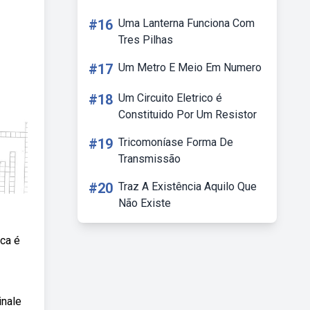
#16
Uma Lanterna Funciona Com
Tres Pilhas
#17
Um Metro E Meio Em Numero
#18
Um Circuito Eletrico é
Constituido Por Um Resistor
#19
Tricomoníase Forma De
Transmissão
#20
Traz A Existência Aquilo Que
Não Existe
ica é
inale