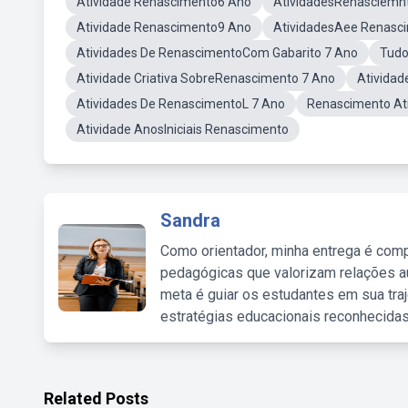
Atividade Renascimento6 Ano
AtividadesRenasciemn
Atividade Renascimento9 Ano
AtividadesAee Renasc
Atividades De RenascimentoCom Gabarito 7 Ano
Tudo
Atividade Criativa SobreRenascimento 7 Ano
Ativida
Atividades De RenascimentoL 7 Ano
Renascimento Ati
Atividade AnosIniciais Renascimento
Sandra
Como orientador, minha entrega é comp
pedagógicas que valorizam relações au
meta é guiar os estudantes em sua traj
estratégias educacionais reconhecidas
Related Posts