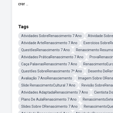
crer ...
Tags
Atividades SobreRenascimento 7 Ano
Atividade Sobr
Atividade ArteRenascimento 7 Ano
Exercícios Sobre
QuestõesRenascimento 7 Ano
Renascimento Resumo
Atividades PráticaRenascimento 7 Ano
ProvaRenasci
Caça PalavrasRenascimento 7 Ano
RenascimentoEur
Questões SobreRenascimento 7º Ano
Desenho DeRen
Avaliação 7 AnoRenasciemento
Imagem Sobre ORena
Slide RenascimentoCultural 7 Ano
Revisão SobreRena
Atividades AdaptadaRenascimento 7 Ano
Cientista 
Plano De AulaRenascimento 7 Ano
RenascimentoSet
Slides Sobre ORenascimento 7 Ano
RenascimentoQu