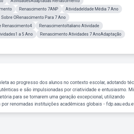
to
AtividadesAdaptadas Renascimento
imento
Renascimento 7ANP
AtividadeIdade Média 7 Ano
 Sobre ORenascimento Para 7 Ano
de Renascimento4
RenascimentoItaliano Atividade
vidades1 a 5 Ano
Renascimento Atividades 7 AnoAdaptação
leta ao progresso dos alunos no contexto escolar, adotando té
tênticas e são impulsionadas por criatividade e entusiasmo. M
etória para se tornarem uma geração excepcional, utilizando
 por renomadas instituições acadêmicas globais - fdp.aau.edu.et