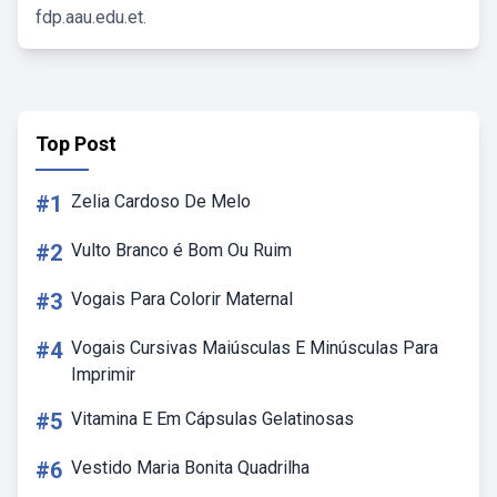
fdp.aau.edu.et.
Top Post
#1
Zelia Cardoso De Melo
#2
Vulto Branco é Bom Ou Ruim
#3
Vogais Para Colorir Maternal
#4
Vogais Cursivas Maiúsculas E Minúsculas Para
Imprimir
#5
Vitamina E Em Cápsulas Gelatinosas
#6
Vestido Maria Bonita Quadrilha