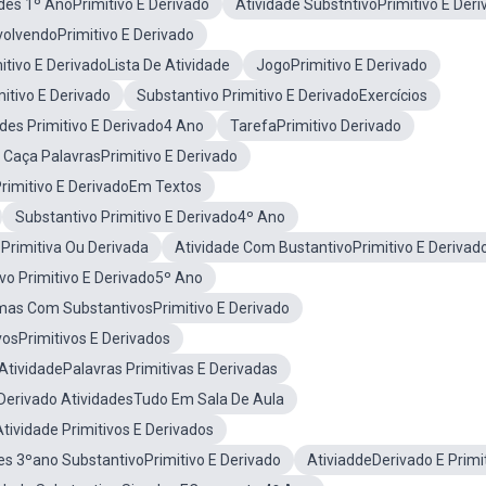
des 1º AnoPrimitivo E Derivado
Atividade SubstntivoPrimitivo E Der
volvendoPrimitivo E Derivado
itivo E DerivadoLista De Atividade
JogoPrimitivo E Derivado
itivo E Derivado
Substantivo Primitivo E DerivadoExercícios
ades Primitivo E Derivado4 Ano
TarefaPrimitivo Derivado
 Caça PalavrasPrimitivo E Derivado
Primitivo E DerivadoEm Textos
Substantivo Primitivo E Derivado4º Ano
 Primitiva Ou Derivada
Atividade Com BustantivoPrimitivo E Derivad
vo Primitivo E Derivado5º Ano
as Com SubstantivosPrimitivo E Derivado
osPrimitivos E Derivados
AtividadePalavras Primitivas E Derivadas
 Derivado AtividadesTudo Em Sala De Aula
tividade Primitivos E Derivados
es 3ºano SubstantivoPrimitivo E Derivado
AtiviaddeDerivado E Primi