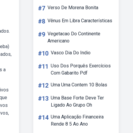
#7
Verso De Morena Bonita
#8
Vênus Em Libra Características
ados.
#9
Vegetacao Do Continente
Americano
Weba)
#10
Vasco Dia Do Indio
vados,
#11
Uso Dos Porquês Exercícios
s a
Com Gabarito Pdf
#12
Uma Urna Contem 10 Bolas
tivos
 que
#13
Uma Base Forte Deve Ter
Ligado Ao Grupo Oh
ivos
ivos,
#14
Uma Aplicação Financeira
Rende 8 5 Ao Ano