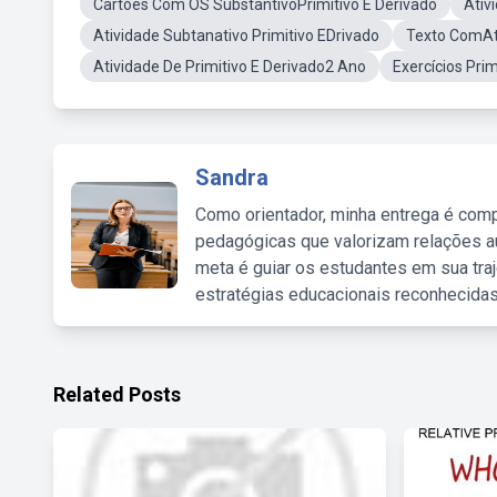
Cartões Com OS SubstantivoPrimitivo E Derivado
Ativ
Atividade Subtanativo Primitivo EDrivado
Texto ComAti
Atividade De Primitivo E Derivado2 Ano
Exercícios Prim
Sandra
Como orientador, minha entrega é comp
pedagógicas que valorizam relações au
meta é guiar os estudantes em sua traj
estratégias educacionais reconhecidas
Related Posts