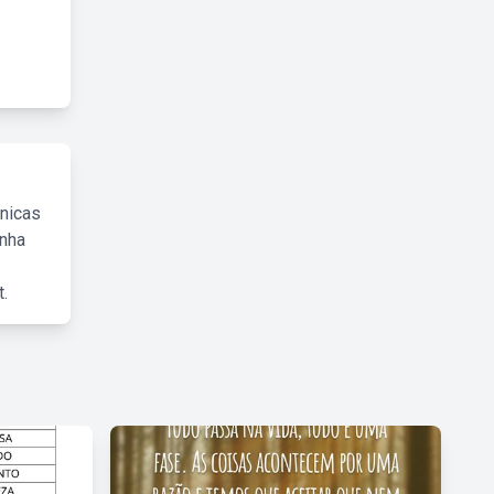
cnicas
inha
.