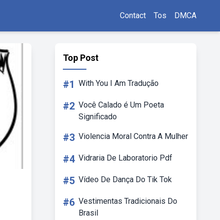
Contact
Tos
DMCA
Top Post
#1
With You I Am Tradução
#2
Você Calado é Um Poeta
Significado
#3
Violencia Moral Contra A Mulher
#4
Vidraria De Laboratorio Pdf
#5
Vídeo De Dança Do Tik Tok
#6
Vestimentas Tradicionais Do
Brasil