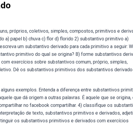
ado
, próprios, coletivos, simples, compostos, primitivos e deriv
a) papel b) chuva c) flor d) florido 2) substantivo primitivo a)
 Webescreva um substantivo derivado para cada primitivo a seguir: 
antivo primitivo do qual se origina? B) forme substantivos deri
s com exercícios sobre substantivos comum, próprio, simples,
oletivo. Dê os substantivos primitivos dos substantivos derivado
alguns exemplos. Entenda a diferença entre substantivos primi
aquele que dá origem a outras palavras. É aquele que se origina,
compartilhar no facebook compartilhar. 4) classifique os substant
erpretação de texto, substantivos primitivos e derivados, adjet
stinguir os substantivos primitivos e derivados com exercícios