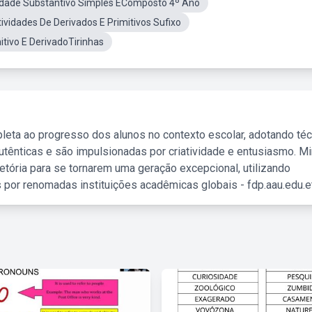
idade Substantivo Simples EComposto 4º Ano
vidades De Derivados E Primitivos Sufixo
itivo E DerivadoTirinhas
leta ao progresso dos alunos no contexto escolar, adotando té
tênticas e são impulsionadas por criatividade e entusiasmo. M
etória para se tornarem uma geração excepcional, utilizando
 por renomadas instituições acadêmicas globais - fdp.aau.edu.et