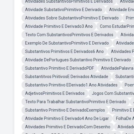
Atividades SubstantivosPrimitivos E Derivados
Ativida
Atividade SubstativoPrimitivo E Derivado
Atividade En
Atividades Sobre SubstantivoPrimitivo E Derivado
Prim
Atividade Primitivo E Derivado3 Ano
Como EstudarPrim
Texto Com SubstantivosPrimitivos E Derivados
Ativid
Exemplo De SubstantivoPrimitivo E Derivado
Atividade
Substantivos Primitivos E Derivados6 Ano
Atividades 
Atividade DePortugues Substantivo Primitivo E Derivado
Substantivo Primitivo E DerivadoPDF
AtividadePalavra
Substantitvos PriitivosE Derivados Atividade
Substanti
Substantivo Primitivo EDerivado1 Ano Atividades
Poem
AdjetivosPrimitivos E Derivados
Jogos Com Substantiv
Texto Para Trabalhar SubstantivoPrimitivo E Derivado
Substantivo Primitivo E DerivadoExemplos
Primitivo E
Atividade Primitivo E Derivado4 Ano De Ligar
FolhaDe A
Atividades Primitivo E DerivadoCom Desenho
Atividad