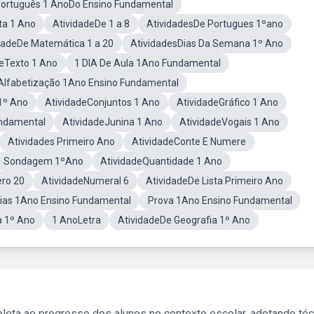
ortuguês 1 AnoDo Ensino Fundamental
ta 1 Ano
AtividadeDe 1 a 8
AtividadesDe Portugues 1ºano
dadeDe Matemática 1 a 20
AtividadesDias Da Semana 1º Ano
deTexto 1 Ano
1 DIA De Aula 1Ano Fundamental
 Alfabetização 1Ano Ensino Fundamental
1º Ano
AtividadeConjuntos 1 Ano
AtividadeGráfico 1 Ano
undamental
AtividadeJunina 1 Ano
AtividadeVogais 1 Ano
Atividades Primeiro Ano
AtividadeConte E Numere
Sondagem 1ºAno
AtividadeQuantidade 1 Ano
ro 20
AtividadeNumeral 6
AtividadeDe Lista Primeiro Ano
ias 1Ano Ensino Fundamental
Prova 1Ano Ensino Fundamental
a 1º Ano
1 AnoLetra
AtividadeDe Geografia 1º Ano
leta ao progresso dos alunos no contexto escolar, adotando té