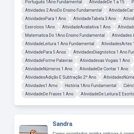
Português 1Ano Fundamental
AtividadeDe 1 a 15
P
Atividades 2 AnoDo Ensino Fundamental
AtividadeCar
AtividadesPara 1 Ano
AtividadeTabela 3 Ano
Ativi
Exercícios 1Ano
AtividadeAvaliativa 1 Ano
Ativida
Matematica Do 1Ano Ensino Fundamental
Atividades
AtividadeLeitura 1 Ano Fundamental
AtividadesArtes 
AtividadePara 5 Anos
AtividadesDiagnóstica 1 Ano F
AtividadeForme Palavras
Atividadesas Vogais 1 Ano
AtividadeNúmeros 1 Ano
AtividadeDe Contar 1 Ano
AtividadesAdição E Subtração 2º Ano
AtividadesNúme
Atividades1 Amo
História 1Ano Fundamental
Ciênc
AtividadeDe Frases 1 Ano
AtividadeDe Leitura E Escrit
Sandra
Como orientador, minha entrega é comp