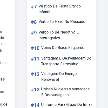
#7
Vestido De Festa Branco
Infantil
#8
Verbo To Have No Passado
de
#9
Verbo To Be Negativo E
 do
Interrogativo
s.
#10
Veias Do Braço Esquerdo
a
#11
Vantagem E Desvantagem Do
cheia
Transporte Ferroviário
#12
Vantagem De Energia
des
Renovável
#13
Usinas Nucleares Vantagens
ise
E Desvantagens
,
to de
#14
Uniforme Para Grupo De Irmãs