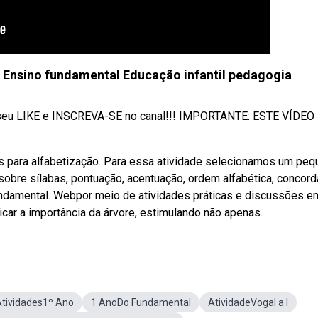
 - Ensino fundamental Educação infantil pedagogia
xe seu LIKE e INSCREVA-SE no canal!!! IMPORTANTE: ESTE VÍDEO
para alfabetização. Para essa atividade selecionamos um peq
obre sílabas, pontuação, acentuação, ordem alfabética, concord
fundamental. Webpor meio de atividades práticas e discussões e
icar a importância da árvore, estimulando não apenas.
tividades1º Ano
1 AnoDo Fundamental
AtividadeVogal a I