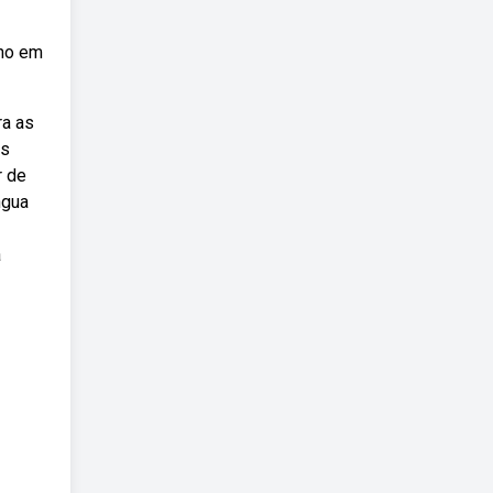
lho em
ra as
es
r de
ngua
a