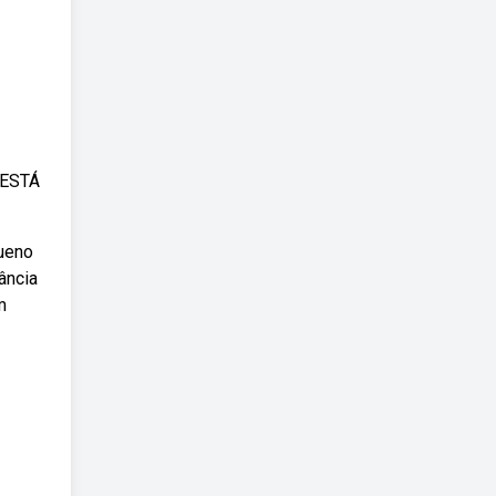
 ESTÁ
ueno
ância
m