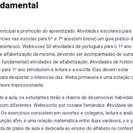
ndamental
principal a promoção do aprendizado. Atividades escolares para
ias nas escolas para 6º e 7º anos(em breve) um guia prático 
 parentesco. Webessas 50 atividades de português para o 1º ano
de alfabetização da mesma, devendo ser acompanhadas de outra
 fundamental) atividades de alfabetização. Atividades de históri
para 1º ano introduzem a leitura e a escrita. Elas devem estar
 para despertar o interesse das. Weba primavera é uma estação 
neira impressionante.
e a aula, os estudantes terão a chance de desenvolver habilida
com diferentes. Webescrito por rosiane fernandes. Atividade de
 Os exercícios consistem em recortes e colagens, leitura e anál
ção afim, é uma relação matemática entre duas variáveis, x e y
sta de plano de aula é dedicada ao ensino do alfabeto no contex