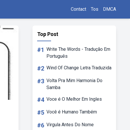
Contact
Tos
DMCA
Top Post
#1
Write The Words - Tradução Em
Português
#2
Wind Of Change Letra Traduzida
#3
Volta Pra Mim Harmonia Do
Samba
#4
Voce é O Melhor Em Ingles
#5
Você é Humano Também
#6
Virgula Antes Do Nome