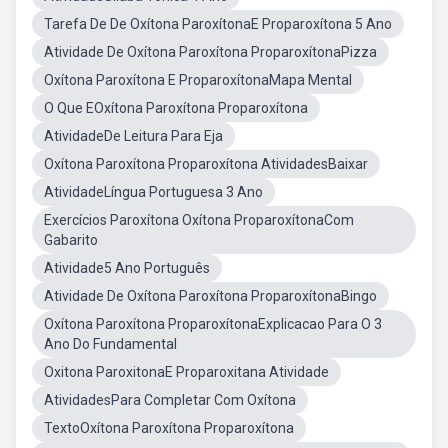
Tarefa De De Oxítona ParoxítonaE Proparoxítona 5 Ano
Atividade De Oxítona Paroxítona ProparoxítonaPizza
Oxítona Paroxítona E ProparoxítonaMapa Mental
O Que EOxítona Paroxítona Proparoxítona
AtividadeDe Leitura Para Eja
Oxítona Paroxítona Proparoxítona AtividadesBaixar
AtividadeLíngua Portuguesa 3 Ano
Exercícios Paroxítona Oxítona ProparoxítonaCom
Gabarito
Atividade5 Ano Português
Atividade De Oxítona Paroxítona ProparoxítonaBingo
Oxítona Paroxítona ProparoxítonaExplicacao Para O 3
Ano Do Fundamental
Oxitona ParoxitonaE Proparoxitana Atividade
AtividadesPara Completar Com Oxítona
TextoOxítona Paroxítona Proparoxítona