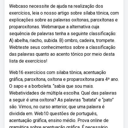
Webcaso necessite de ajuda na realização dos
exercícios, leia o nosso artigo sobre sílaba tônica, com
explicações sobre as palavras oxítonas, paroxítonas e
proparoxítonas. Webmarque a alternativa cuja
sequência de palavras tenha a seguinte classificação:
A) abelha, riacho, subida. B) ombro, cadeira, trompete.
Webteste seus conhecimentos sobre a classificação
das palavras quanto ao acento tônico por meio desta
lista de exercícios!
Web16 exercícios com silaba tônica, acentuação
gráfica, paroxítona, oxítona e proparoxítona para 4º ano.
O sapo e a borboleta. “sabia que sou mais.
Webatividades de múltipla escolha. Qual das palavras
a seguir é uma oxítona? As palavras “batata” e “pato”
são. Vimos, no curso anterior, que uma palavra é
dividida em. Web10 questões de português,
acentuação gráfica, ensino médio. Prova online de
gramática sobre acentuação gráfica. É necessário