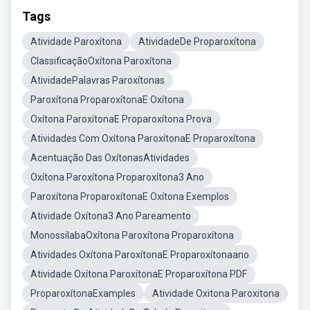
Tags
Atividade Paroxítona
AtividadeDe Proparoxítona
ClassificaçãoOxítona Paroxítona
AtividadePalavras Paroxítonas
Paroxítona ProparoxítonaE Oxítona
Oxítona ParoxítonaE Proparoxítona Prova
Atividades Com Oxítona ParoxítonaE Proparoxítona
Acentuação Das OxítonasAtividades
Oxítona Paroxítona Proparoxítona3 Ano
Paroxítona ProparoxítonaE Oxítona Exemplos
Atividade Oxítona3 Ano Pareamento
MonossilabaOxítona Paroxítona Proparoxítona
Atividades Oxítona ParoxítonaE Proparoxítonaano
Atividade Oxítona ParoxítonaE Proparoxítona PDF
ProparoxítonaExamples
Atividade Oxitona Paroxitona