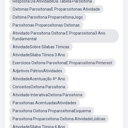
Resposta Da AtividadeDa Tabela Paroxitona
Oxitonas ParoxitonasE Proparoxitonas Atividade
Oxítona Paroxítona ProparoxítonaJogo
Paroxítonas Proparoxítonas Oxítonas
Atividade Paroxítona Oxítona E Proparoxitona3 Ano
Fundamental
AtividadeSobre Sílabas Tônicas
AtividadeSílaba Tônica 3 Ano
Exercícios Oxítona ParoxítonaE Proparoxítona Pinterest
Adjetivos PátriosAtividades
AtividadeAcentuação 4º Ano
ConceitosOxítona Paroxítona
Atividade InterativaOxitona Paroxitona
Paroxítonas AcentuadasAtividades
Paroxítona Oxítona ProparoxítonaEsquema
Paroxítona Proparoxítona Oxítona AtividadeLúdicas
AtividadeSílaba Tônica 4 Ano