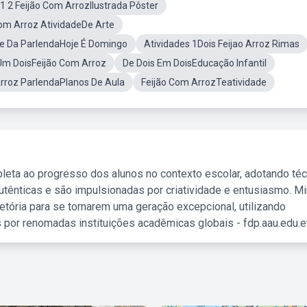
1 2 Feijão Com ArrozIlustrada Pôster
Com Arroz AtividadeDe Arte
de Da ParlendaHoje É Domingo
Atividades 1Dois Feijao Arroz Rimas
Um DoisFeijão Com Arroz
De Dois Em DoisEducação Infantil
Arroz ParlendaPlanos De Aula
Feijão Com ArrozTeatividade
leta ao progresso dos alunos no contexto escolar, adotando té
tênticas e são impulsionadas por criatividade e entusiasmo. M
etória para se tornarem uma geração excepcional, utilizando
 por renomadas instituições acadêmicas globais - fdp.aau.edu.et