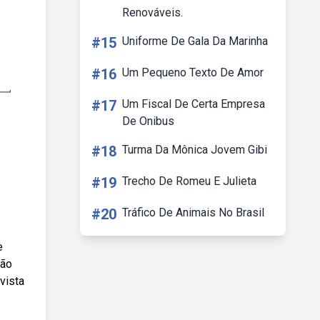
Renováveis.
#15
Uniforme De Gala Da Marinha
#16
Um Pequeno Texto De Amor
#17
Um Fiscal De Certa Empresa
De Onibus
#18
Turma Da Mônica Jovem Gibi
#19
Trecho De Romeu E Julieta
#20
Tráfico De Animais No Brasil
e
jão
evista