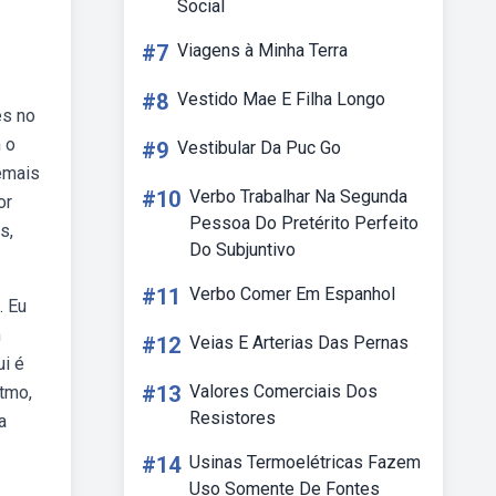
Social
#7
Viagens à Minha Terra
#8
Vestido Mae E Filha Longo
es no
m o
#9
Vestibular Da Puc Go
emais
#10
Verbo Trabalhar Na Segunda
or
Pessoa Do Pretérito Perfeito
s,
Do Subjuntivo
#11
Verbo Comer Em Espanhol
. Eu
m
#12
Veias E Arterias Das Pernas
ui é
#13
Valores Comerciais Dos
itmo,
Resistores
a
#14
Usinas Termoelétricas Fazem
Uso Somente De Fontes