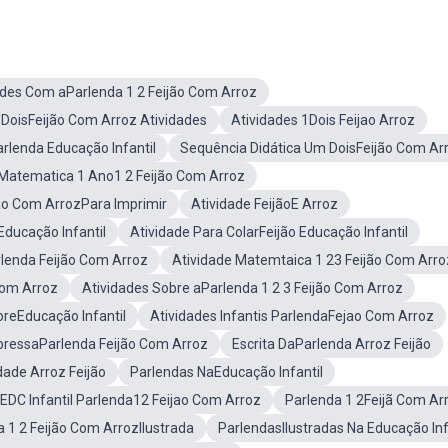
ades Com aParlenda 1 2 Feijão Com Arroz
DoisFeijão Com Arroz Atividades
Atividades 1Dois Feijao Arroz
rlenda Educação Infantil
Sequência Didática Um DoisFeijão Com Ar
 Matematica 1 Ano1 2 Feijão Com Arroz
jão Com ArrozPara Imprimir
Atividade FeijãoE Arroz
ducação Infantil
Atividade Para ColarFeijão Educação Infantil
rlenda Feijão Com Arroz
Atividade Matemtaica 1 23 Feijão Com Arro
Com Arroz
Atividades Sobre aParlenda 1 2 3 Feijão Com Arroz
oreEducação Infantil
Atividades Infantis ParlendaFejao Com Arroz
pressaParlenda Feijão Com Arroz
Escrita DaParlenda Arroz Feijão
ade Arroz Feijão
Parlendas NaEducação Infantil
 EDC Infantil Parlenda12 Feijao Com Arroz
Parlenda 1 2Feijã Com Ar
 1 2 Feijão Com ArrozIlustrada
ParlendasIlustradas Na Educação Inf