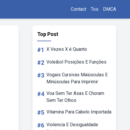
Contact
Tos
DMCA
Top Post
#1
X Vezes X é Quanto
#2
Voleibol Posições E Funções
#3
Vogais Cursivas Maiúsculas E
Minúsculas Para Imprimir
#4
Voa Sem Ter Asas E Choram
Sem Ter Olhos
#5
Vitamina Para Cabelo Importada
#6
Violencia E Desigualdade