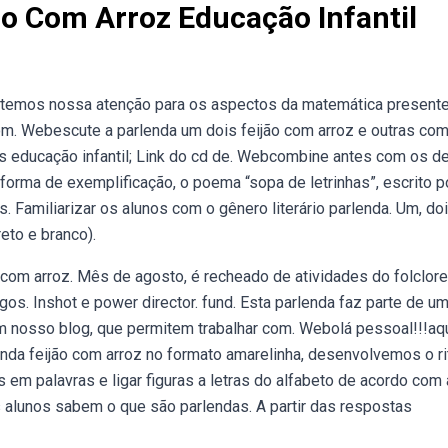
ão Com Arroz Educação Infantil
oltemos nossa atenção para os aspectos da matemática present
o com. Webescute a parlenda um dois feijão com arroz e outras co
as educação infantil; Link do cd de. Webcombine antes com os d
 forma de exemplificação, o poema “sopa de letrinhas”, escrito p
as. Familiarizar os alunos com o gênero literário parlenda. Um, doi
eto e branco).
 com arroz. Mês de agosto, é recheado de atividades do folclore
os. Inshot e power director. fund. Esta parlenda faz parte de u
m nosso blog, que permitem trabalhar com. Webolá pessoal!!!aq
lenda feijão com arroz no formato amarelinha, desenvolvemos o r
em palavras e ligar figuras a letras do alfabeto de acordo com 
os alunos sabem o que são parlendas. A partir das respostas