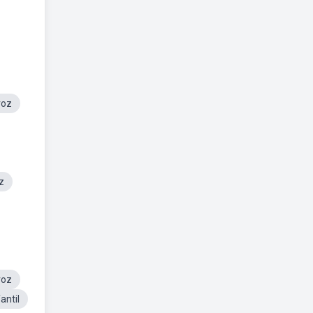
roz
z
roz
antil