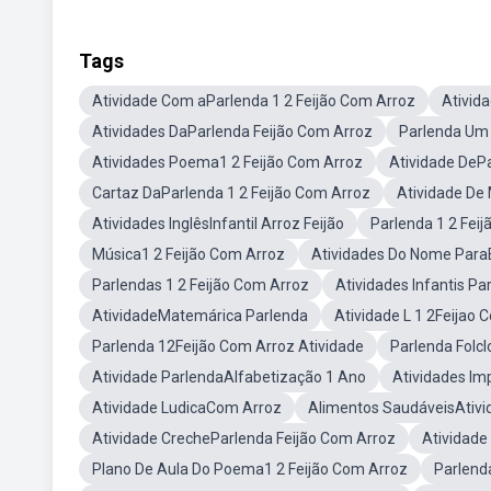
Tags
Atividade Com aParlenda 1 2 Feijão Com Arroz
Ativid
Atividades DaParlenda Feijão Com Arroz
Parlenda Um 
Atividades Poema1 2 Feijão Com Arroz
Atividade DePa
Cartaz DaParlenda 1 2 Feijão Com Arroz
Atividade De
Atividades InglêsInfantil Arroz Feijão
Parlenda 1 2 Fei
Música1 2 Feijão Com Arroz
Atividades Do Nome ParaE
Parlendas 1 2 Feijão Com Arroz
Atividades Infantis Pa
AtividadeMatemárica Parlenda
Atividade L 1 2Feijao 
Parlenda 12Feijão Com Arroz Atividade
Parlenda Folcl
Atividade ParlendaAlfabetização 1 Ano
Atividades Im
Atividade LudicaCom Arroz
Alimentos SaudáveisAtivid
Atividade CrecheParlenda Feijão Com Arroz
Atividade
Plano De Aula Do Poema1 2 Feijão Com Arroz
Parlenda