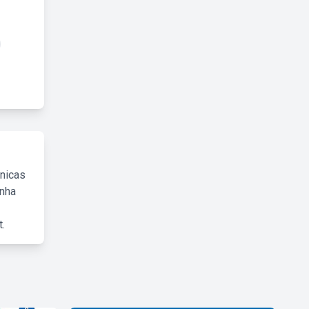
cnicas
inha
.