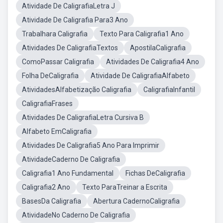
Atividade De CaligrafiaLetra J
Atividade De Caligrafia Para3 Ano
Trabalhara Caligrafia
Texto Para Caligrafia1 Ano
Atividades De CaligrafiaTextos
ApostilaCaligrafia
ComoPassar Caligrafia
Atividades De Caligrafia4 Ano
Folha DeCaligrafia
Atividade De CaligrafiaAlfabeto
AtividadesAlfabetização Caligrafia
CaligrafiaInfantil
CaligrafiaFrases
Atividades De CaligrafiaLetra Cursiva B
Alfabeto EmCaligrafia
Atividades De Caligrafia5 Ano Para Imprimir
AtividadeCaderno De Caligrafia
Caligrafia1 Ano Fundamental
Fichas DeCaligrafia
Caligrafia2 Ano
Texto ParaTreinar a Escrita
BasesDa Caligrafia
Abertura CadernoCaligrafia
AtividadeNo Caderno De Caligrafia