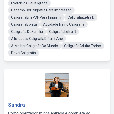
Exercicios DeCaligrafia
Caderno DeCaligrafia Para Impressão
CaligrafiaEm PDF Para Imprimir
CaligrafiaLetra D
CaligrafiaBonita
AtividadeTreino Caligrafia
Caligrafia DaFamília
CaligrafiaLetra R
Atividades CaligrafiaDificil 5 Ano
A Melhor CaligrafiaDo Mundo
CaligrafiaAdulto Treino
DeverCaligrafia
Sandra
Como orientador, minha entrega é completa ao