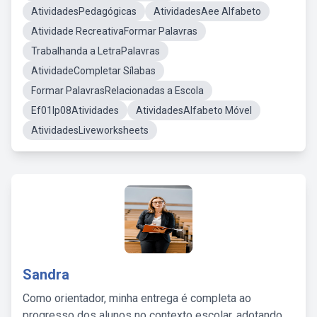
AtividadesPedagógicas
AtividadesAee Alfabeto
Atividade RecreativaFormar Palavras
Trabalhanda a LetraPalavras
AtividadeCompletar Sílabas
Formar PalavrasRelacionadas a Escola
Ef01lp08Atividades
AtividadesAlfabeto Móvel
AtividadesLiveworksheets
Sandra
Como orientador, minha entrega é completa ao
progresso dos alunos no contexto escolar, adotando