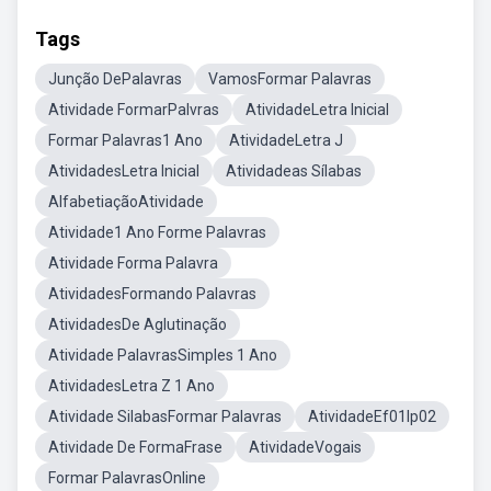
Tags
Junção DePalavras
VamosFormar Palavras
Atividade FormarPalvras
AtividadeLetra Inicial
Formar Palavras1 Ano
AtividadeLetra J
AtividadesLetra Inicial
Atividadeas Sílabas
AlfabetiaçãoAtividade
Atividade1 Ano Forme Palavras
Atividade Forma Palavra
AtividadesFormando Palavras
AtividadesDe Aglutinação
Atividade PalavrasSimples 1 Ano
AtividadesLetra Z 1 Ano
Atividade SilabasFormar Palavras
AtividadeEf01lp02
Atividade De FormaFrase
AtividadeVogais
Formar PalavrasOnline