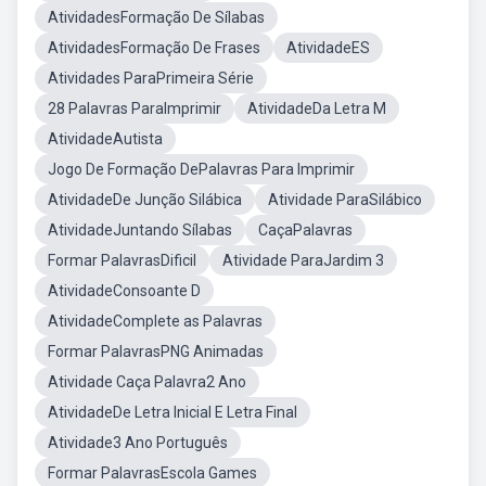
AtividadesFormação De Sílabas
AtividadesFormação De Frases
AtividadeES
Atividades ParaPrimeira Série
28 Palavras ParaImprimir
AtividadeDa Letra M
AtividadeAutista
Jogo De Formação DePalavras Para Imprimir
AtividadeDe Junção Silábica
Atividade ParaSilábico
AtividadeJuntando Sílabas
CaçaPalavras
Formar PalavrasDificil
Atividade ParaJardim 3
AtividadeConsoante D
AtividadeComplete as Palavras
Formar PalavrasPNG Animadas
Atividade Caça Palavra2 Ano
AtividadeDe Letra Inicial E Letra Final
Atividade3 Ano Português
Formar PalavrasEscola Games