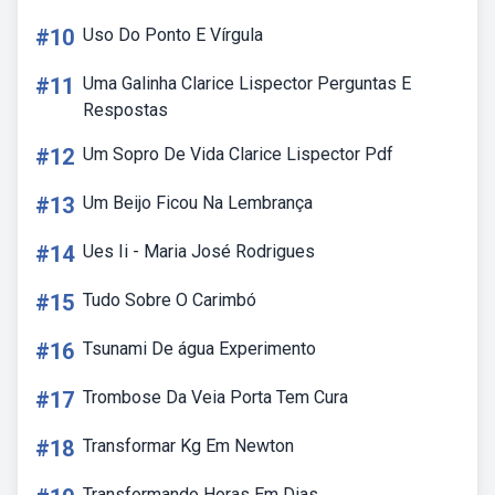
#10
Uso Do Ponto E Vírgula
#11
Uma Galinha Clarice Lispector Perguntas E
Respostas
#12
Um Sopro De Vida Clarice Lispector Pdf
#13
Um Beijo Ficou Na Lembrança
#14
Ues Ii - Maria José Rodrigues
#15
Tudo Sobre O Carimbó
#16
Tsunami De água Experimento
#17
Trombose Da Veia Porta Tem Cura
#18
Transformar Kg Em Newton
Transformando Horas Em Dias