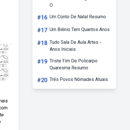
O
#16
Um Conto De Natal Resumo
#17
Um Biênio Tem Quantos Anos
#18
Tudo Sala De Aula Artes -
Anos Iniciais
#19
Triste Fim De Policarpo
Quaresma Resumo
#20
Três Povos Nômades Atuais
mais
 com
te
é
.