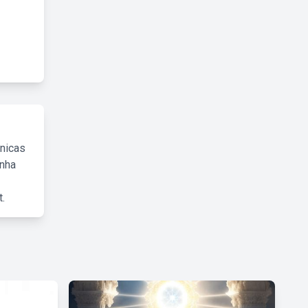
cnicas
inha
.