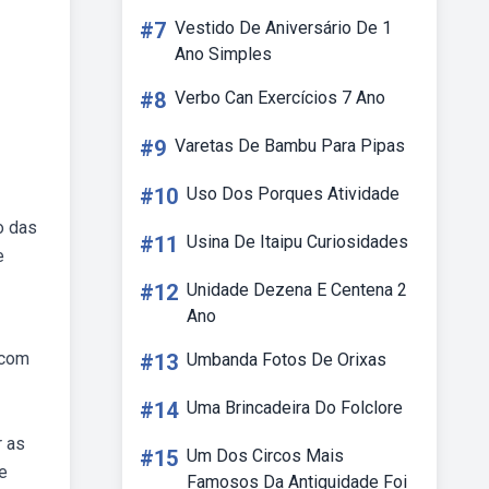
#7
Vestido De Aniversário De 1
Ano Simples
#8
Verbo Can Exercícios 7 Ano
#9
Varetas De Bambu Para Pipas
#10
Uso Dos Porques Atividade
o das
#11
Usina De Itaipu Curiosidades
e
#12
Unidade Dezena E Centena 2
Ano
 com
#13
Umbanda Fotos De Orixas
#14
Uma Brincadeira Do Folclore
r as
#15
Um Dos Circos Mais
 e
Famosos Da Antiguidade Foi