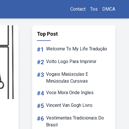
Contact
Tos
DMCA
Top Post
#1
Welcome To My Life Tradução
#2
Volto Logo Para Imprimir
#3
Vogais Maiúsculas E
Minúsculas Cursivas
#4
Voce Mora Onde Ingles
#5
Vincent Van Gogh Livro
#6
Vestimentas Tradicionais Do
Brasil