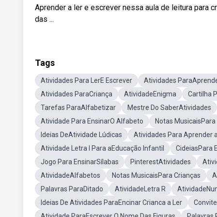
Aprender a ler e escrever nessa aula de leitura para c
das ...
Tags
Atividades Para LerE Escrever
Atividades ParaAprende
Atividades ParaCriança
AtividadeEnigma
Cartilha 
Tarefas ParaAlfabetizar
Mestre Do SaberAtividades
Atividade Para EnsinarO Alfabeto
Notas MusicaisPara 
Ideias DeAtividade Lúdicas
Atividades Para Aprender 
Atividade Letra I Para aEducação Infantil
CideiasPara E
Jogo Para EnsinarSílabas
PinterestAtividades
Ativ
AtividadeAlfabetos
Notas MusicaisPara Crianças
A
Palavras ParaDitado
AtividadeLetra R
AtividadeNu
Ideias De Atividades ParaEncinar Crianca a Ler
Convite
Atividade ParaEscrever O Nome Das Figuras
Palavras