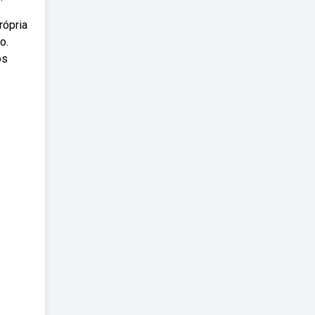
rópria
o.
os