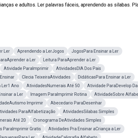
rianças e adultos. Ler palavras fáceis, aprendendo as sílabas. Pla
r Ler
Aprendendo a LerJogos
JogosPara Ensinar a Ler
ParaAprender a Ler
Leitura ParaAprender a Ler
Atividade ParaImprimir
AtividadesDIA Dos Pais
Ensinar
Clecia TeixeiraAtividades
DidáticasPara Ensinar a Ler
a Ler1 Ano
AtividadesNumerais Até 50
Atividade ParaDevelop Da
nsinar a Ler
Imagem ParaImprimir Rotina
AtividadeSobre Alfab
idadeAutismo Imprimir
Abecedario ParaDesenhar
tividades ParaAlfabetização
AtividadesSilabas Simples
merais Até 20
Cronograma DeAtividades Simples
s ParaImprimir Gratis
Atividades Pra Ensinar aCriança a Ler
 PequenasPara Ler
AtividadeCaligrafia Alfabeto