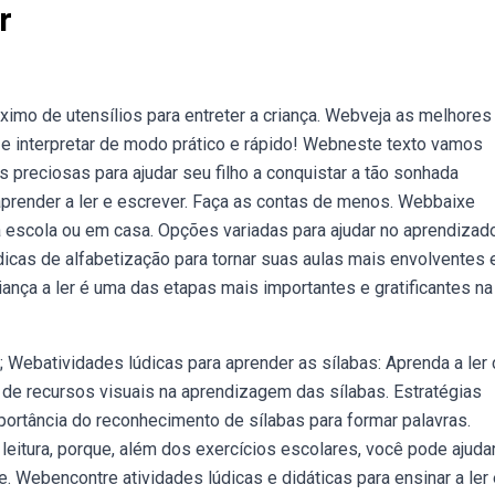
r
ximo de utensílios para entreter a criança. Webveja as melhores
er e interpretar de modo prático e rápido! Webneste texto vamos
s preciosas para ajudar seu filho a conquistar a tão sonhada
aprender a ler e escrever. Faça as contas de menos. Webbaixe
na escola ou em casa. Opções variadas para ajudar no aprendizad
icas de alfabetização para tornar suas aulas mais envolventes 
riança a ler é uma das etapas mais importantes e gratificantes na
 Webatividades lúdicas para aprender as sílabas: Aprenda a ler
o de recursos visuais na aprendizagem das sílabas. Estratégias
mportância do reconhecimento de sílabas para formar palavras.
eitura, porque, além dos exercícios escolares, você pode ajuda
e. Webencontre atividades lúdicas e didáticas para ensinar a ler