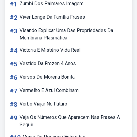
#1
Zumbi Dos Palmares Imagem
#2
Viver Longe Da Família Frases
#3
Visando Explicar Uma Das Propriedades Da
Membrana Plasmática
#4
Victoria E Mistério Vida Real
#5
Vestido Da Frozen 4 Anos
#6
Versos De Morena Bonita
#7
Vermelho E Azul Combinam
#8
Verbo Viajar No Futuro
#9
Veja Os Números Que Aparecem Nas Frases A
Seguir
Veias Do Pescoço Entupidas