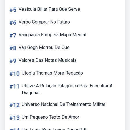
#5
Vesícula Biliar Para Que Serve
#6
Verbo Comprar No Futuro
#7
Vanguarda Europeia Mapa Mental
#8
Van Gogh Morreu De Que
#9
Valores Das Notas Musicais
#10
Utopia Thomas More Redação
#11
Utilize A Relação Pitagórica Para Encontrar A
Diagonal.
#12
Universo Nacional De Treinamento Militar
#13
Um Pequeno Texto De Amor
Um Lugar Bem Longe Daqui Pdf