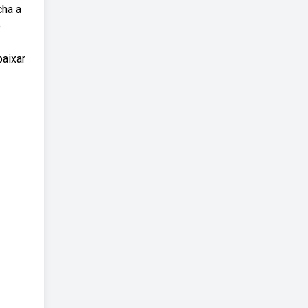
cha a
e
aixar