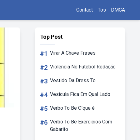
Contact
Tos
DMCA
Top Post
#1
Virar A Chave Frases
#2
Violência No Futebol Redação
#3
Vestido Da Dress To
#4
Vesícula Fica Em Qual Lado
#5
Verbo To Be O'que é
#6
Verbo To Be Exercícios Com
Gabarito