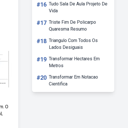
#16
Tudo Sala De Aula Projeto De
Vida
#17
Triste Fim De Policarpo
Quaresma Resumo
#18
Triangulo Com Todos Os
Lados Desiguais
#19
Transformar Hectares Em
Metros
#20
Transformar Em Notacao
Cientifica
m. O
l,