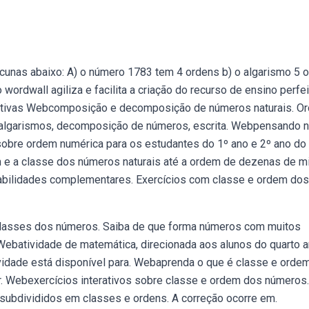
cunas abaixo: A) o número 1783 tem 4 ordens b) o algarismo 5 
ordwall agiliza e facilita a criação do recurso de ensino perfei
rativas Webcomposição e decomposição de números naturais. O
s algarismos, decomposição de números, escrita. Webpensando n
obre ordem numérica para os estudantes do 1º ano e 2º ano do
 e a classe dos números naturais até a ordem de dezenas de mi
abilidades complementares. Exercícios com classe e ordem dos
classes dos números. Saiba de que forma números com muitos
batividade de matemática, direcionada aos alunos do quarto 
ividade está disponível para. Webaprenda o que é classe e orde
r. Webexercícios interativos sobre classe e ordem dos números.
subdivididos em classes e ordens. A correção ocorre em.