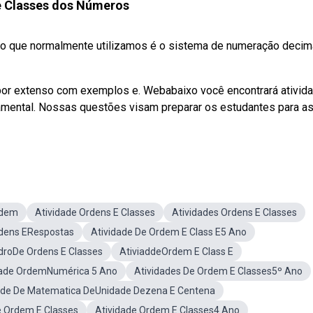
e Classes dos Números
 que normalmente utilizamos é o sistema de numeração decima
or extenso com exemplos e. Webabaixo você encontrará ativid
amental. Nossas questões visam preparar os estudantes para a
rdem
Atividade Ordens E Classes
Atividades Ordens E Classes
rdens ERespostas
Atividade De Ordem E Class E5 Ano
droDe Ordens E Classes
AtiviaddeOrdem E Class E
dade OrdemNumérica 5 Ano
Atividades De Ordem E Classes5º Ano
ade De Matematica DeUnidade Dezena E Centena
e Ordem E Classes
Atividade Ordem E Classes4 Ano