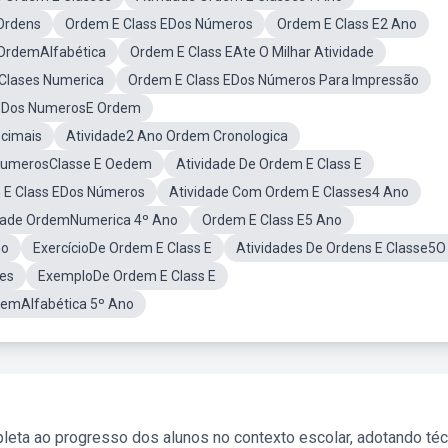
 Ordens
Ordem E Class EDos Números
Ordem E Class E2 Ano
 OrdemAlfabética
Ordem E Class EAte O Milhar Atividade
Clases Numerica
Ordem E Class EDos Números Para Impressão
e Dos NumerosE Ordem
cimais
Atividade2 Ano Ordem Cronologica
 NumerosClasse E Oedem
Atividade De Ordem E Class E
 E Class EDos Números
Atividade Com Ordem E Classes4 Ano
dade OrdemNumerica 4º Ano
Ordem E Class E5 Ano
no
ExercícioDe Ordem E Class E
Atividades De Ordens E Classe5O
ses
ExemploDe Ordem E Class E
emAlfabética 5º Ano
leta ao progresso dos alunos no contexto escolar, adotando té