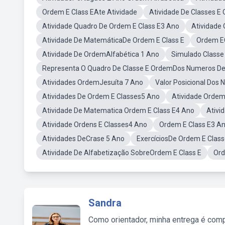
Ordem E Class EAte Atividade
Atividade De Classes E
Atividade Quadro De Ordem E Class E3 Ano
Atividade
Atividade De MatemáticaDe Ordem E Class E
Ordem E
Atividade De OrdemAlfabética 1 Ano
Simulado Class
Representa O Quadro De Classe E OrdemDos Numeros De
Atividades OrdemJesuíta 7 Ano
Valor Posicional Dos
Atividades De Ordem E Classes5 Ano
Atividade Ordem
Atividade De Matematica Ordem E Class E4 Ano
Ativi
Atividade Ordens E Classes4 Ano
Ordem E Class E3 A
Atividades DeCrase 5 Ano
ExercíciosDe Ordem E Clas
Atividade De Alfabetização SobreOrdem E Class E
Ord
Sandra
Como orientador, minha entrega é comp