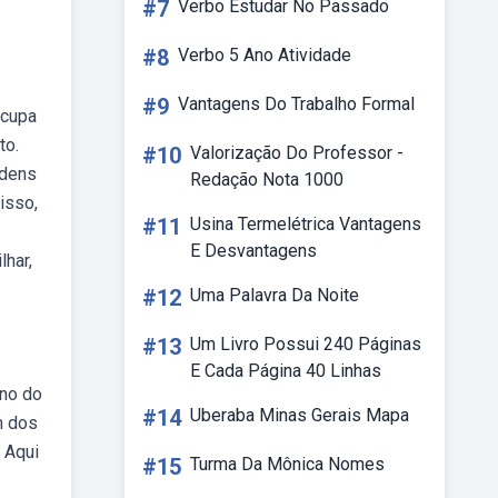
#7
Verbo Estudar No Passado
#8
Verbo 5 Ano Atividade
#9
Vantagens Do Trabalho Formal
ocupa
to.
#10
Valorização Do Professor -
rdens
Redação Nota 1000
isso,
#11
Usina Termelétrica Vantagens
E Desvantagens
lhar,
#12
Uma Palavra Da Noite
#13
Um Livro Possui 240 Páginas
E Cada Página 40 Linhas
ano do
#14
Uberaba Minas Gerais Mapa
m dos
 Aqui
#15
Turma Da Mônica Nomes