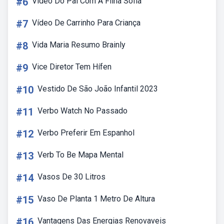
#6
Vídeo Do Pai Com A Filha Sofia
#7
Vídeo De Carrinho Para Criança
#8
Vida Maria Resumo Brainly
#9
Vice Diretor Tem Hífen
#10
Vestido De São João Infantil 2023
#11
Verbo Watch No Passado
#12
Verbo Preferir Em Espanhol
#13
Verb To Be Mapa Mental
#14
Vasos De 30 Litros
#15
Vaso De Planta 1 Metro De Altura
#16
Vantagens Das Energias Renovaveis