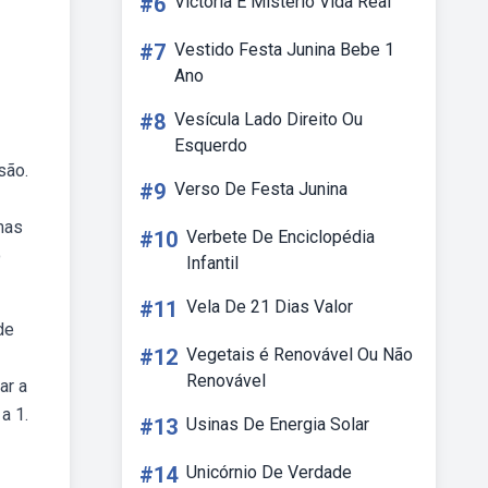
#6
Victoria E Mistério Vida Real
#7
Vestido Festa Junina Bebe 1
Ano
#8
Vesícula Lado Direito Ou
Esquerdo
são.
#9
Verso De Festa Junina
mas
#10
Verbete De Enciclopédia
o
Infantil
#11
Vela De 21 Dias Valor
de
#12
Vegetais é Renovável Ou Não
Renovável
ar a
a 1.
#13
Usinas De Energia Solar
#14
Unicórnio De Verdade