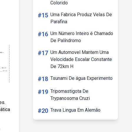
Colorido
#15
Uma Fabrica Produz Velas De
Parafina
#16
Um Número Inteiro é Chamado
De Palíndromo
#17
Um Automovel Mantem Uma
Velocidade Escalar Constante
De 72km H
#18
Tsunami De água Experimento
#19
Tripomastigota De
Trypanosoma Cruzi
es.
ática
#20
Trava Lingua Em Alemão
m