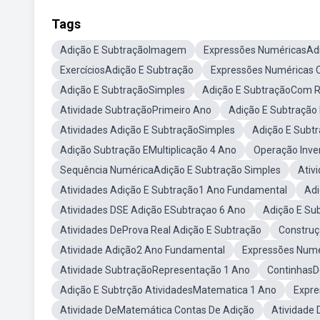
Tags
Adição E SubtraçãoImagem
Expressões NuméricasAdi
ExercíciosAdição E Subtração
Expressões Numéricas 
Adição E SubtraçãoSimples
Adição E SubtraçãoCom 
Atividade SubtraçãoPrimeiro Ano
Adição E Subtração
Atividades Adição E SubtraçãoSimples
Adição E Subt
Adição Subtração EMultiplicação 4 Ano
Operação Inve
Sequência NuméricaAdição E Subtração Simples
Ativ
Atividades Adição E Subtração1 Ano Fundamental
Adi
Atividades DSE Adição ESubtraçao 6 Ano
Adição E Su
Atividades DeProva Real Adição E Subtração
Construç
Atividade Adição2 Ano Fundamental
Expressões Numer
Atividade SubtraçãoRepresentação 1 Ano
ContinhasD
Adição E Subtrção AtividadesMatematica 1 Ano
Expre
Atividade DeMatemática Contas De Adição
Atividade