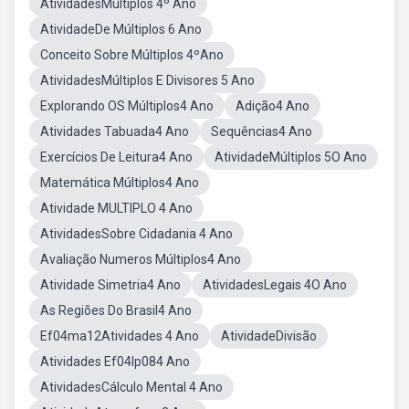
AtividadesMúltiplos 4º Ano
AtividadeDe Múltiplos 6 Ano
Conceito Sobre Múltiplos 4ºAno
AtividadesMúltiplos E Divisores 5 Ano
Explorando OS Múltiplos4 Ano
Adição4 Ano
Atividades Tabuada4 Ano
Sequências4 Ano
Exercícios De Leitura4 Ano
AtividadeMúltiplos 5O Ano
Matemática Múltiplos4 Ano
Atividade MULTIPLO 4 Ano
AtividadesSobre Cidadania 4 Ano
Avaliação Numeros Múltiplos4 Ano
Atividade Simetria4 Ano
AtividadesLegais 4O Ano
As Regiões Do Brasil4 Ano
Ef04ma12Atividades 4 Ano
AtividadeDivisão
Atividades Ef04lp084 Ano
AtividadesCálculo Mental 4 Ano