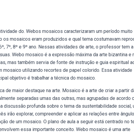
iatividade do. Webos mosaicos caracterizaram um período muito
omo os mosaicos eram produzidos e qual tema costumavam reprod
º, 7º, 8º e 9º ano. Nessas atividades de arte, o professor tem a
 suas. Webo mosaico é a expressão máxima da arte bizantina e 
s, mas também servia de fonte de instrução e guia espiritual a
 mosaico utilizando recortes de papel colorido. Essa atividade
ipal objetivo é trabalhar a técnica do mosaico.
a de maior destaque na arte. Mosaico é a arte de criar a partir d
almente separadas umas das outras, mas agrupadas de acordo
ma discussão profunda sobre o tema da sustentabilidade social,
ês irão explorar, compreender e aplicar as relações entre ângul
ação de um mosaico. O plano de aula a seguir está centrado no 
e envolvem essa importante conceito. Webo mosaico é uma arte