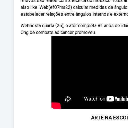
relevos são feitos com a técnica do mosaico. Essa ar
also like. Web(ef07ma22) calcular medidas de ângulos
estabelecer relações entre ângulos internos e extern
Webnesta quarta (25), o ator completa 81 anos de idad
Ong de combate ao câncer promoveu.
ARTE NA ESCOL