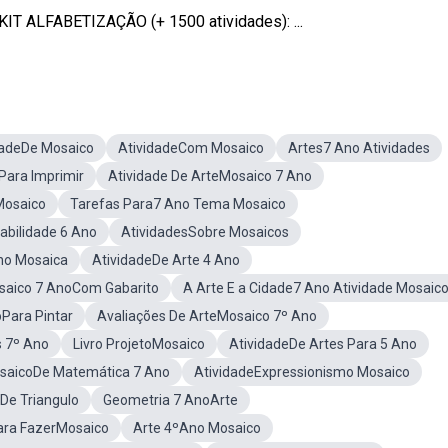
IT ALFABETIZAÇÃO (+ 1500 atividades): ...
dadeDe Mosaico
AtividadeCom Mosaico
Artes7 Ano Atividades
Para Imprimir
Atividade De ArteMosaico 7 Ano
Mosaico
Tarefas Para7 Ano Tema Mosaico
abilidade 6 Ano
AtividadesSobre Mosaicos
no Mosaica
AtividadeDe Arte 4 Ano
saico 7 AnoCom Gabarito
A Arte E a Cidade7 Ano Atividade Mosaic
Para Pintar
Avaliações De ArteMosaico 7º Ano
 7º Ano
Livro ProjetoMosaico
AtividadeDe Artes Para 5 Ano
saicoDe Matemática 7 Ano
AtividadeExpressionismo Mosaico
De Triangulo
Geometria 7 AnoArte
ara FazerMosaico
Arte 4ºAno Mosaico