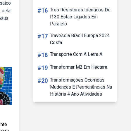
osaico
#16
Tres Resistores Identicos De
 pela
R 30 Estao Ligados Em
esus
Paralelo
#17
Travessia Brasil Europa 2024
Costa
#18
Transporte Com A Letra A
#19
Transformar M2 Em Hectare
#20
Transformações Ocorridas
Mudanças E Permanências Na
História 4 Ano Atividades
ente