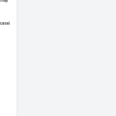
u may
casal.