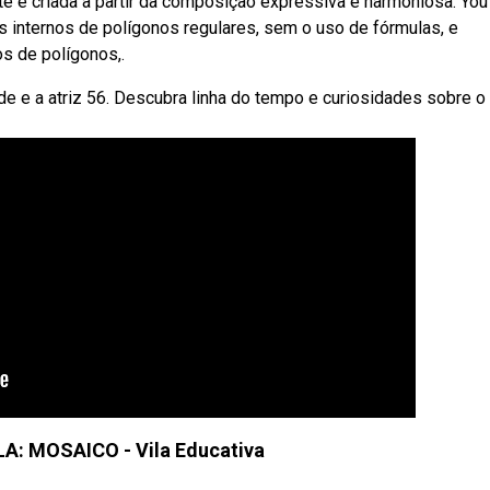
te é criada a partir da composição expressiva e harmoniosa. Yo
 internos de polígonos regulares, sem o uso de fórmulas, e
os de polígonos,.
e e a atriz 56. Descubra linha do tempo e curiosidades sobre o 
A: MOSAICO - Vila Educativa