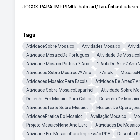
JOGOS PARA IMPRIMIR: hotm.art/TarefinhasLudicas K
Tags
AtividadeSobre Mosaico
Atividades Mosaico
Ativi
Atividade MosaicoDe Portugues
Atividade De Mosaico
Atividade MosaicoPintura 7 Ano
1 Aula De Arte7 Ano 
Atividades Sobre Mosaico7º Ano
7 AnoB
MosaicoH
Atividades MosaicoPara Escola
Atividade De Artes7 A
Atividade Sobre MosaicoEspanhol
Atividade Sobre Mo
Desenho Em MosaicoPara Colorir
Desenho De Mosaico
AtividadesTexto Sobre Mosaico
MosaicoDe Operações
AtividadePratica Do Mosaico
AvaliaçãoMosaico
Mo
Projeto MosaicoNono Ano Livro
Atividades De Mosaico
Atividade Em MosaicoPara Impressão PDF
Desenho P