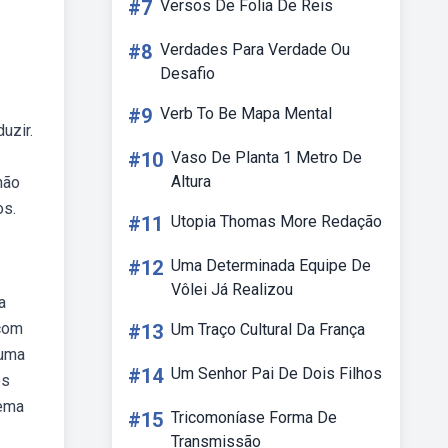
#7
Versos De Folia De Reis
#8
Verdades Para Verdade Ou
Desafio
#9
Verb To Be Mapa Mental
uzir.
#10
Vaso De Planta 1 Metro De
Altura
não
os.
#11
Utopia Thomas More Redação
#12
Uma Determinada Equipe De
Vôlei Já Realizou
a
 com
#13
Um Traço Cultural Da França
 uma
#14
Um Senhor Pai De Dois Filhos
os
tema
#15
Tricomoníase Forma De
Transmissão