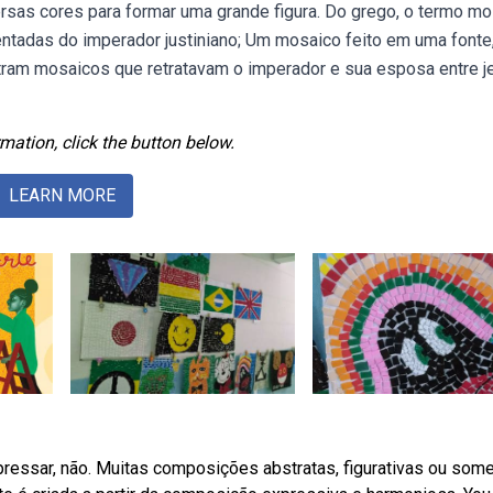
rsas cores para formar uma grande figura. Do grego, o termo m
ntadas do imperador justiniano; Um mosaico feito em uma fonte,
tram mosaicos que retratavam o imperador e sua esposa entre j
mation, click the button below.
LEARN MORE
pressar, não. Muitas composições abstratas, figurativas ou som