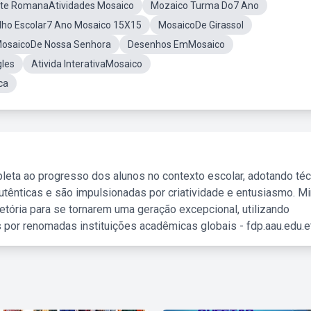
te RomanaAtividades Mosaico
Mozaico Turma Do7 Ano
lho Escolar7 Ano Mosaico 15X15
MosaicoDe Girassol
 MosaicoDe Nossa Senhora
Desenhos EmMosaico
les
Ativida InterativaMosaico
ca
leta ao progresso dos alunos no contexto escolar, adotando té
tênticas e são impulsionadas por criatividade e entusiasmo. M
etória para se tornarem uma geração excepcional, utilizando
 por renomadas instituições acadêmicas globais - fdp.aau.edu.et