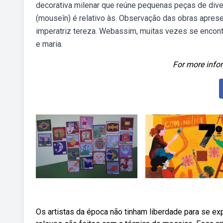
decorativa milenar que reúne pequenas peças de dive
(mouseîn) é relativo às. Observação das obras aprese
imperatriz tereza. Webassim, muitas vezes se encon
e maria.
For more infor
Os artistas da época não tinham liberdade para se ex