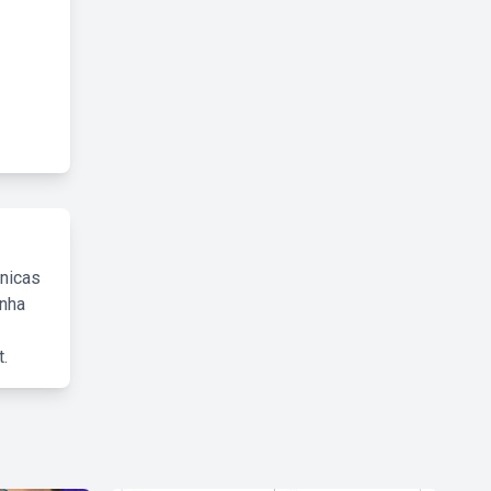
cnicas
inha
.