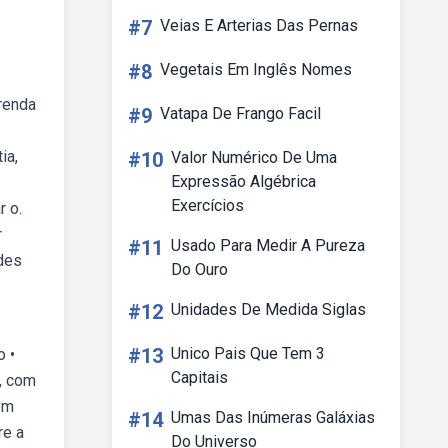
#7
Veias E Arterias Das Pernas
#8
Vegetais Em Inglês Nomes
renda
#9
Vatapa De Frango Facil
ia,
#10
Valor Numérico De Uma
Expressão Algébrica
Exercícios
r o.
r
#11
Usado Para Medir A Pureza
des
Do Ouro
#12
Unidades De Medida Siglas
#13
Unico Pais Que Tem 3
o •
Capitais
, com
om
#14
Umas Das Inúmeras Galáxias
re a
Do Universo