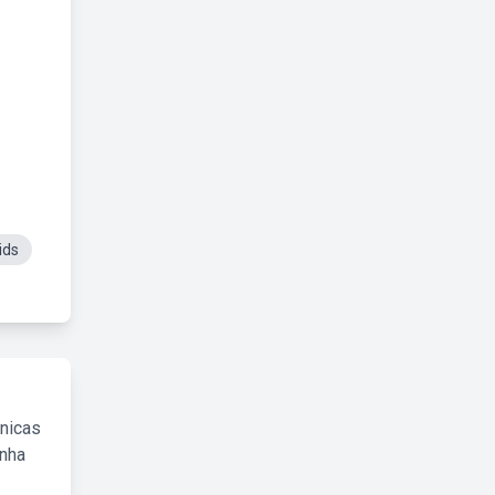
ids
cnicas
inha