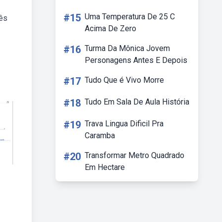
#15
Uma Temperatura De 25 C
lês
Acima De Zero
#16
Turma Da Mônica Jovem
Personagens Antes E Depois
#17
Tudo Que é Vivo Morre
#18
Tudo Em Sala De Aula História
#19
Trava Lingua Dificil Pra
Caramba
#20
Transformar Metro Quadrado
Em Hectare