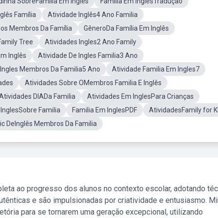
inha SobreFamília Em Inglês
Família Em InglêsTradução
glês Família
Atividade Inglês4 Ano Familia
Dos Membros Da Família
GêneroDa Família Em Inglês
Family Tree
Atividades Ingles2 Ano Family
Em Inglês
Atividade De Ingles Familia3 Ano
 Ingles Membros Da Familia5 Ano
Atividade Familia Em Ingles7
dades
Atividades Sobre OMembros Familia E Inglês
Atividades DIADa Familia
Atividades Em InglesPara Crianças
InglesSobre Familia
Familia Em InglesPDF
AtividadesFamily for K
dic DeInglês Membros Da Familia
leta ao progresso dos alunos no contexto escolar, adotando té
tênticas e são impulsionadas por criatividade e entusiasmo. M
etória para se tornarem uma geração excepcional, utilizando