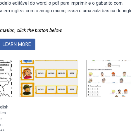
odelo editável do word, o pdf para imprimir e o gabarito com.
 em inglês, com o amigo mumu, essa é uma aula básica de ing
mation, click the button below.
LEARN MORE
glish
les
e
om
ses