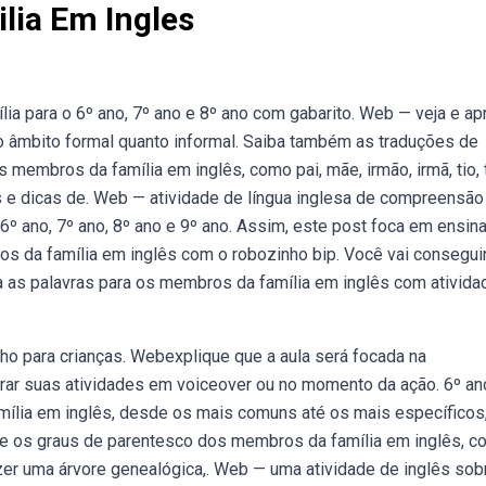
lia Em Ingles
a para o 6º ano, 7º ano e 8º ano com gabarito. Web — veja e ap
 âmbito formal quanto informal. Saiba também as traduções de
embros da família em inglês, como pai, mãe, irmão, irmã, tio, t
 e dicas de. Web — atividade de língua inglesa de compreensão
6º ano, 7º ano, 8º ano e 9º ano. Assim, este post foca em ensina
 da família em inglês com o robozinho bip. Você vai consegui
 as palavras para os membros da família em inglês com ativida
nho para crianças. Webexplique que a aula será focada na
ar suas atividades em voiceover ou no momento da ação. 6º an
ília em inglês, desde os mais comuns até os mais específicos
 os graus de parentesco dos membros da família em inglês, c
azer uma árvore genealógica,. Web — uma atividade de inglês sob