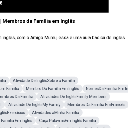
 | Membros da Família em Inglês
 inglês, com o Amigo Mumu, essa é uma aula básica de inglês
ília
Atividade De InglêsSobre a Família
Com Família
Membro Da Família Em Inglês
NomesDa Família Em In
Membros Da Família
Atividades De InglêsFamily Members
l
Atividade De InglêsMy Family
Membros Da Família EmFrancês
glêsExercícios
Atividades aMinha Família
Familia Em Ingles
Caça PalavrasEm Inglês Família