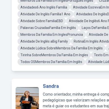
Membros Da Familia Em InglesPortugues Ingles
Cruzad
Atividades6 Ano Inglês Família
Atividade EscrevaEm In
Atividade De Inglês Família1 Ano
Atividades De Inglês
Atividade Sobre FamiliaEBD
Atividade De Inglês6 Ano 
Palavras CruzadasFamília Em Inglês
Laços DeFamília 
Membros Da Familia Em InglesPronuncia
Atividade De
Atividade De Inglês aBig Family
RotinaEm Inglês Ativi
Atividade Lúdica SobreMembros Da Família Em Inglês
Tirinha SobreMembros Da Familia Em Ingles
Texto Em 
Todos OSMembros Da Família Em Inglês
Atividade Lú
Sandra
Como orientador, minha entrega é comp
pedagógicas que valorizam relações au
meta é guiar os estudantes em sua traj