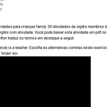
és
ol
vidades para crianças family. 30 atividades de inglês membros 
glês com atividade. Você pode baixar esta atividade em pdf no f
hor traduz os termos em destaque a seguir.
cle is a teacher. Escolha as alternativas corretas neste exercíc
'irmão' em.