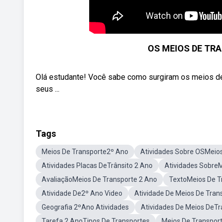
OS MEIOS DE TR
Olá estudante! Você sabe como surgiram os meios de
seus ...
Tags
Meios De Transporte2º Ano
Atividades Sobre OSMeios
Atividades Placas DeTrânsito 2 Ano
Atividades SobreM
AvaliaçãoMeios De Transporte 2 Ano
TextoMeios De T
Atividade De2º Ano Video
Atividade De Meios De Tra
Geografia 2ºAno Atividades
Atividades De Meios DeT
Tarefa 2 AnoTipos De Transportes
Meios De Transpor