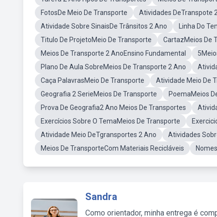
FotosDe Meio De Transporte
Atividades DeTranspote 
Atividade Sobre SinaisDe Trânsitos 2 Ano
Linha Do Te
Titulo De ProjetoMeio De Transporte
CartazMeios De 
Meios De Transporte 2 AnoEnsino Fundamental
5Meio
Plano De Aula SobreMeios De Transporte 2 Ano
Ativi
Caça PalavrasMeio De Transporte
Atividade Meio De 
Geografia 2 SerieMeios De Transporte
PoemaMeios De
Prova De Geografia2 Ano Meios De Transportes
Ativi
Exercícios Sobre O TemaMeios De Transporte
Exercic
Atividade Meio DeTgransportes 2 Ano
Atividades Sob
Meios De TransporteCom Materiais Recicláveis
NomesD
Sandra
Como orientador, minha entrega é comp