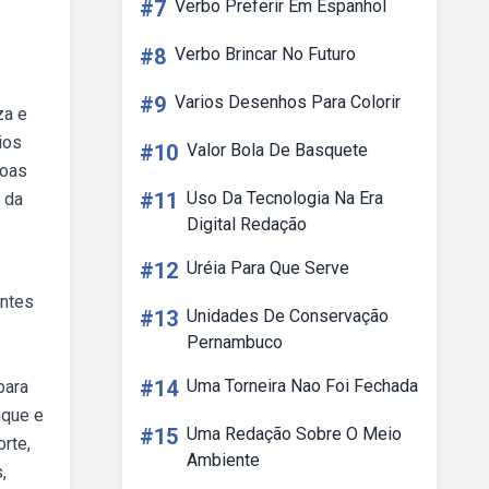
#7
Verbo Preferir Em Espanhol
#8
Verbo Brincar No Futuro
#9
Varios Desenhos Para Colorir
za e
ios
#10
Valor Bola De Basquete
soas
#11
Uso Da Tecnologia Na Era
 da
Digital Redação
#12
Uréia Para Que Serve
entes
#13
Unidades De Conservação
Pernambuco
#14
Uma Torneira Nao Foi Fechada
para
ique e
#15
Uma Redação Sobre O Meio
orte,
Ambiente
,