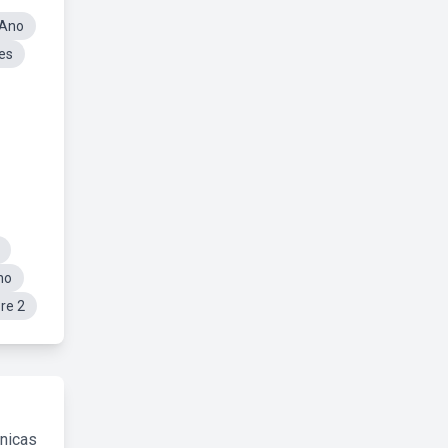
 Ano
es
no
re 2
cnicas