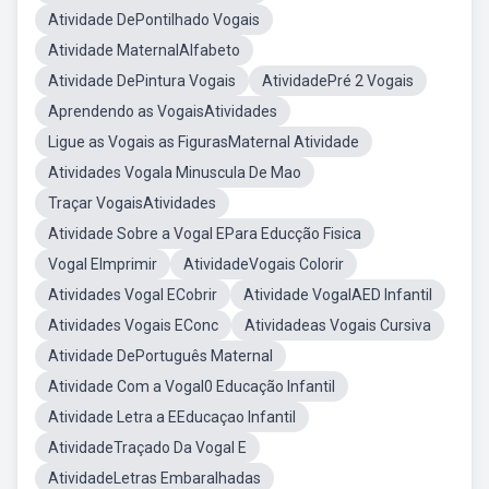
Atividade DePontilhado Vogais
Atividade MaternalAlfabeto
Atividade DePintura Vogais
AtividadePré 2 Vogais
Aprendendo as VogaisAtividades
Ligue as Vogais as FigurasMaternal Atividade
Atividades Vogala Minuscula De Mao
Traçar VogaisAtividades
Atividade Sobre a Vogal EPara Educção Fisica
Vogal EImprimir
AtividadeVogais Colorir
Atividades Vogal ECobrir
Atividade VogalAED Infantil
Atividades Vogais EConc
Atividadeas Vogais Cursiva
Atividade DePortuguês Maternal
Atividade Com a Vogal0 Educação Infantil
Atividade Letra a EEducaçao Infantil
AtividadeTraçado Da Vogal E
AtividadeLetras Embaralhadas