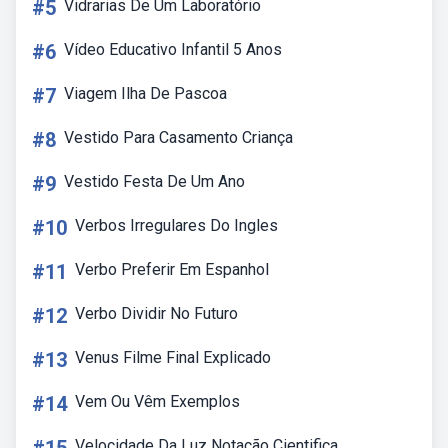
#5
Vidrarias De Um Laboratório
#6
Vídeo Educativo Infantil 5 Anos
#7
Viagem Ilha De Pascoa
#8
Vestido Para Casamento Criança
#9
Vestido Festa De Um Ano
#10
Verbos Irregulares Do Ingles
#11
Verbo Preferir Em Espanhol
#12
Verbo Dividir No Futuro
#13
Venus Filme Final Explicado
#14
Vem Ou Vêm Exemplos
Velocidade Da Luz Notação Cientifica