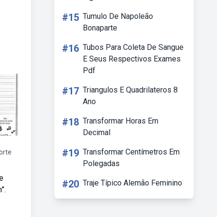
#15
Tumulo De Napoleão
Bonaparte
#16
Tubos Para Coleta De Sangue
E Seus Respectivos Exames
Pdf
#17
Triangulos E Quadrilateros 8
Ano
#18
Transformar Horas Em
Decimal
#19
Transformar Centímetros Em
orte
Polegadas
e
#20
Traje Típico Alemão Feminino
”.