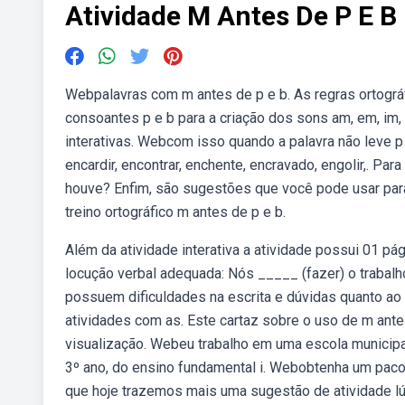
Atividade M Antes De P E B
Webpalavras com m antes de p e b. As regras ortográ
consoantes p e b para a criação dos sons am, em, im
interativas. Webcom isso quando a palavra não leve p 
encardir, encontrar, enchente, encravado, engolir,. Pa
houve? Enfim, são sugestões que você pode usar para.
treino ortográfico m antes de p e b.
Além da atividade interativa a atividade possui 01 pá
locução verbal adequada: Nós _____ (fazer) o trabal
possuem dificuldades na escrita e dúvidas quanto ao 
atividades com as. Este cartaz sobre o uso de m antes
visualização. Webeu trabalho em uma escola municipal
3º ano, do ensino fundamental i. Webobtenha um pacot
que hoje trazemos mais uma sugestão de atividade lúd