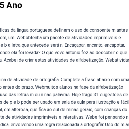
 5 Ano
ficas da língua portuguesa definem o uso da consoante m antes
, om, um. Webobtenha um pacote de atividades imprimíveis e
e b a letra que antecede será n. Encaçapar, encanto, encapotar,
ra onde ela foi levada? O que vovô antônio fez ao descobrir o que
 Acabei de criar estas atividades de alfabetização. Webativida
gina de atividade de ortografia. Complete a frase abaixo com um
ho antes do prazo. Webmuitos alunos na fase da alfabetização
uso das letras m ou n nas palavras. Hoje trago 31 sugestões de
 de p e b pode ser usado em sala de aula para ilustração e fáci
, em alterosa, que fica ao sul de minas gerais, com crianças do 
e de atividades imprimíveis e interativas. Webe foi pensando 
ica, envolvendo uma regra relacionada à ortografia: Uso de m a