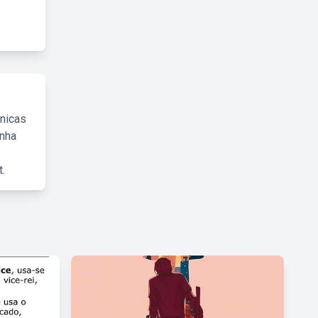
cnicas
inha
.