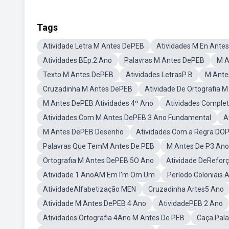
Tags
Atividade Letra M Antes DePEB
Atividades M En Ante
Atividades BEp.2 Ano
Palavras M Antes DePEB
M A
Texto M Antes DePEB
Atividades LetrasP B
M Ante
Cruzadinha M Antes DePEB
Atividade De Ortografia 
M Antes DePEB Atividades 4º Ano
Atividades Comple
Atividades Com M Antes DePEB 3 Ano Fundamental
A
M Antes DePEB Desenho
Atividades Com a Regra DOP
Palavras Que TemM Antes De PEB
M Antes De P3 Ano
Ortografia M Antes DePEB 5O Ano
Atividade DeRefor
Atividade 1 AnoAM Em I'm Om Um
Período Coloniais 
AtividadeAlfabetização MEN
Cruzadinha Artes5 Ano
Atividade M Antes DePEB 4 Ano
AtividadePEB 2 Ano
Atividades Ortografia 4Ano M Antes De PEB
Caça Pal