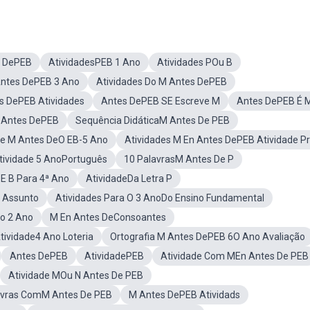
s DePEB
AtividadesPEB 1 Ano
Atividades POu B
ntes DePEB 3 Ano
Atividades Do M Antes DePEB
s DePEB Atividades
Antes DePEB SE Escreve M
Antes DePEB É 
M Antes DePEB
Sequência DidáticaM Antes De PEB
te M Antes DeO EB-5 Ano
Atividades M En Antes DePEB Atividade P
tividade 5 AnoPortuguês
10 PalavrasM Antes De P
E B Para 4ª Ano
AtividadeDa Letra P
 Assunto
Atividades Para O 3 AnoDo Ensino Fundamental
ço 2 Ano
M En Antes DeConsoantes
Atividade4 Ano Loteria
Ortografia M Antes DePEB 6O Ano Avaliação
Antes DePEB
AtividadePEB
Atividade Com MEn Antes De PEB
Atividade MOu N Antes De PEB
avras ComM Antes De PEB
M Antes DePEB Atividads