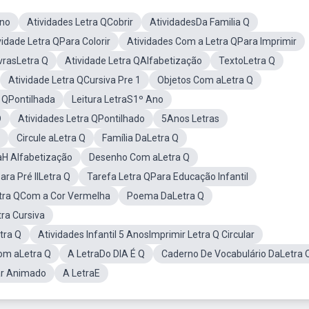
Ano
Atividades Letra QCobrir
AtividadesDa Familia Q
vidade Letra QPara Colorir
Atividades Com a Letra QPara Imprimir
vrasLetra Q
Atividade Letra QAlfabetização
TextoLetra Q
Atividade Letra QCursiva Pre 1
Objetos Com aLetra Q
 QPontilhada
Leitura LetraS1º Ano
D
Atividades Letra QPontilhado
5Anos Letras
Circule aLetra Q
Família DaLetra Q
aH Alfabetização
Desenho Com aLetra Q
ara Pré IILetra Q
Tarefa Letra QPara Educação Infantil
tra QCom a Cor Vermelha
Poema DaLetra Q
tra Cursiva
tra Q
Atividades Infantil 5 AnosImprimir Letra Q Circular
om aLetra Q
A LetraDo DIA É Q
Caderno De Vocabulário DaLetra 
ar Animado
A LetraE