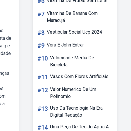
#6
Vitamina De Frutas Sem Leite
#7
Vitamina De Banana Com
Maracujá
no
#8
Vestibular Social Ucp 2024
sta de
#9
Vera E John Entrar
a q e
vidade
#10
Velocidade Media De
Bicicleta
anças
#11
Vasos Com Flores Artificiais
es
#12
Valor Numerico De Um
com
Polinomio
s a
#13
Uso Da Tecnologia Na Era
Digital Redação
#14
Uma Peça De Tecido Apos A