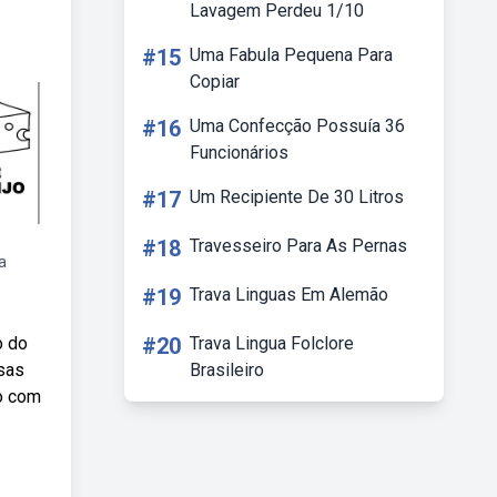
Lavagem Perdeu 1/10
#15
Uma Fabula Pequena Para
Copiar
#16
Uma Confecção Possuía 36
Funcionários
#17
Um Recipiente De 30 Litros
#18
Travesseiro Para As Pernas
a
#19
Trava Linguas Em Alemão
o do
#20
Trava Lingua Folclore
sas
Brasileiro
ão com