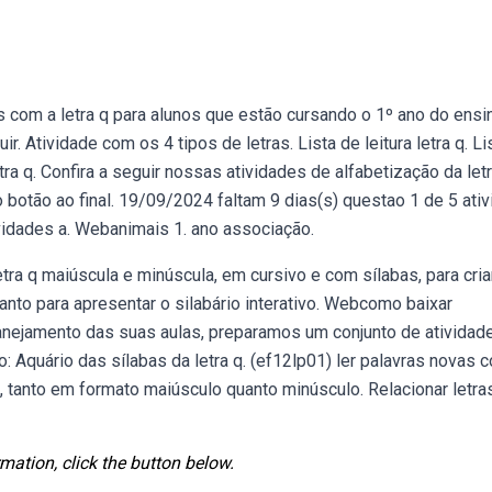
 com a letra q para alunos que estão cursando o 1º ano do ensi
r. Atividade com os 4 tipos de letras. Lista de leitura letra q. Li
ra q. Confira a seguir nossas atividades de alfabetização da letr
o botão ao final. 19/09/2024 faltam 9 dias(s) questao 1 de 5 ati
vidades a. Webanimais 1. ano associação.
tra q maiúscula e minúscula, em cursivo e com sílabas, para cri
tanto para apresentar o silabário interativo. Webcomo baixar
planejamento das suas aulas, preparamos um conjunto de atividad
: Aquário das sílabas da letra q. (ef12lp01) ler palavras novas 
o, tanto em formato maiúsculo quanto minúsculo. Relacionar letra
mation, click the button below.