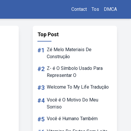
Contact
Tos
DMCA
Top Post
#1
Zé Melo Materiais De
Construção
#2
Z- é O Símbolo Usado Para
Representar O
#3
Welcome To My Life Tradução
#4
Você é O Motivo Do Meu
Sorriso
#5
Você é Humano Também