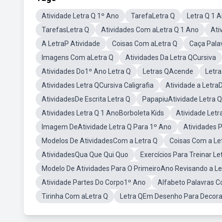
Atividade Letra Q 1º Ano
TarefaLetra Q
Letra Q 1 
TarefasLetra Q
Atividades Com aLetra Q 1 Ano
Ati
A LetraP Atividade
Coisas Com aLetra Q
Caça Pala
Imagens Com aLetra Q
Atividades Da Letra QCursiva
Atividades Do1º Ano Letra Q
Letras QAcende
Letra
Atividades Letra QCursiva Caligrafia
Atividade a Letra
AtividadesDe Escrita Letra Q
PapapiuAtividade Letra Q
Atividades Letra Q 1 AnoBorboleta Kids
Atividade Letr
Imagem DeAtividade Letra Q Para 1º Ano
Atividades P
Modelos De AtividadesCom a Letra Q
Coisas Com a Le
AtividadesQua Que Qui Quo
Exercícios Para Treinar Le
Modelo De Atividades Para O PrimeiroAno Revisando a Le
Atividade Partes Do Corpo1º Ano
Alfabeto Palavras C
Tirinha Com aLetra Q
Letra QEm Desenho Para Decor