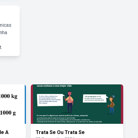
cnicas
inha
.
de A
Trata Se Ou Trata Se