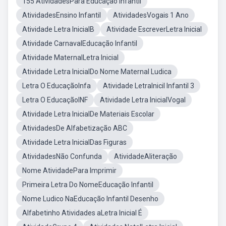
155 AtividadesPara Educação Infantil
AtividadesEnsino Infantil
AtividadesVogais 1 Ano
Atividade Letra InicialB
Atividade EscreverLetra Inicial
Atividade CarnavalEducação Infantil
Atividade MaternalLetra Inicial
Atividade Letra InicialDo Nome Maternal Ludica
Letra O EducaçãoInfa
Atividade LetraInicil Infantil 3
Letra O EducaçãoINF
Atividade Letra InicialVogal
Atividade Letra InicialDe Materiais Escolar
AtividadesDe Alfabetização ABC
Atividade Letra InicialDas Figuras
AtividadesNão Confunda
AtividadeAliteração
Nome AtividadePara Imprimir
Primeira Letra Do NomeEducação Infantil
Nome Ludico NaEducação Infantil Desenho
Alfabetinho Atividades aLetra Inicial É