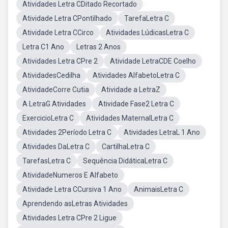
Atividades Letra CDitado Recortado
Atividade Letra CPontilhado
TarefaLetra C
Atividade Letra CCirco
Atividades LúdicasLetra C
Letra C1 Ano
Letras 2 Anos
Atividades Letra CPre 2
Atividade LetraCDE Coelho
AtividadesCedilha
Atividades AlfabetoLetra C
AtividadeCorre Cutia
Atividade a LetraZ
A LetraG Atividades
Atividade Fase2 Letra C
ExercicioLetra C
Atividades MaternalLetra C
Atividades 2Período Letra C
Atividades LetraL 1 Ano
Atividades DaLetra C
CartilhaLetra C
TarefasLetra C
Sequência DidáticaLetra C
AtividadeNumeros E Alfabeto
Atividade Letra CCursiva 1 Ano
AnimaisLetra C
Aprendendo asLetras Atividades
Atividades Letra CPre 2 Ligue