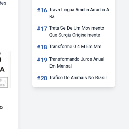
ades
#16
Trava Lingua Aranha Arranha A
Rã
#17
Trata Se De Um Movimento
Que Surgiu Originalmente
#18
Transforme 0 4 M Em Mm
#19
Transformando Juros Anual
Em Mensal
#20
Tráfico De Animais No Brasil
33
b