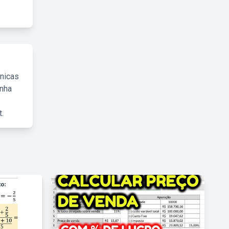
cnicas
inha
.