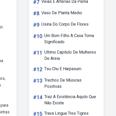
#7
Veias E Arterias Da Perna
#8
Vaso De Planta Medio
#9
Usina Do Corpo De Flores
st
#10
Um Bom Filho A Casa Torna
Significado
#11
Ultimo Capitulo De Mulheres
De Areia
na
#12
Tsu Chu E Harpasum
os,
#13
Trechos De Músicas
s
Positivas
#14
Traz A Existência Aquilo Que
Não Existe
 para
letras
#15
Trava Lingua Tres Tigres