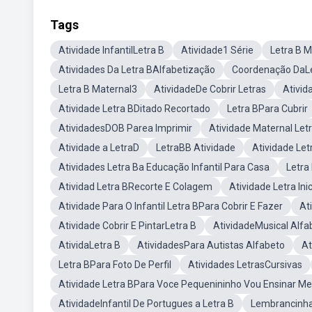
Tags
Atividade InfantilLetra B
Atividade1 Série
Letra B M
Atividades Da Letra BAlfabetização
Coordenação DaLe
Letra B Maternal3
AtividadeDe Cobrir Letras
Ativid
Atividade Letra BDitado Recortado
Letra BPara Cubrir
AtividadesDOB Parea Imprimir
Atividade Maternal Let
Atividade a LetraD
LetraBB Atividade
Atividade Let
Atividades Letra Ba Educação Infantil Para Casa
Letra
Atividad Letra BRecorte E Colagem
Atividade Letra Inic
Atividade Para O Infantil Letra BPara Cobrir E Fazer
At
Atividade Cobrir E PintarLetra B
AtividadeMusical Alfa
AtividaLetra B
AtividadesPara Autistas Alfabeto
At
Letra BPara Foto De Perfil
Atividades LetrasCursivas
Atividade Letra BPara Voce Pequenininho Vou Ensinar M
AtividadeInfantil De Portugues a Letra B
Lembrancinha