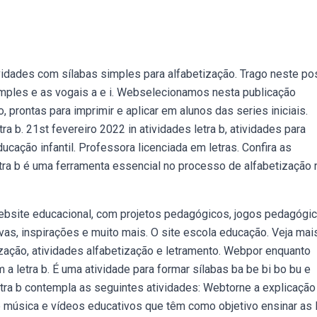
ividades com sílabas simples para alfabetização. Trago neste po
imples e as vogais a e i. Webselecionamos nesta publicação
, prontas para imprimir e aplicar em alunos das series iniciais.
ra b. 21st fevereiro 2022 in atividades letra b, atividades para
ucação infantil. Professora licenciada em letras. Confira as
letra b é uma ferramenta essencial no processo de alfabetização 
Website educacional, com projetos pedagógicos, jogos pedagógic
ivas, inspirações e muito mais. O site escola educação. Veja mai
tização, atividades alfabetização e letramento. Webpor enquanto
 a letra b. É uma atividade para formar sílabas ba be bi bo bu e
tra b contempla as seguintes atividades: Webtorne a explicação
de música e vídeos educativos que têm como objetivo ensinar as 