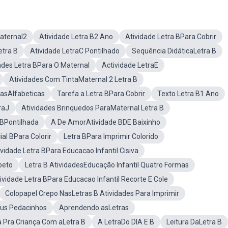
aternal2
Atividade Letra B2 Ano
Atividade Letra BPara Cobrir
tra B
Atividade LetraC Pontilhado
Sequência DidáticaLetra B
ades Letra BPara O Maternal
Actividade LetraE
Atividades Com TintaMaternal 2 Letra B
rasAlfabeticas
Tarefa a Letra BPara Cobrir
Texto Letra B1 Ano
raJ
Atividades Brinquedos ParaMaternal Letra B
 BPontilhada
A De AmorAtividade BDE Baixinho
ial BPara Colorir
Letra BPara Imprimir Colorido
ividade Letra BPara Educacao Infantil Cisiva
beto
Letra B AtividadesEducação Infantil Quatro Formas
ividade Letra BPara Educacao Infantil Recorte E Cole
Colopapel Crepo NasLetras B Atividades Para Imprimir
eus Pedacinhos
Aprendendo asLetras
 Pra Criança Com aLetra B
A LetraDo DIA E B
Leitura DaLetra B