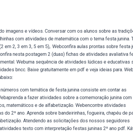
zando imagens e vídeos. Conversar com os alunos sobre as tradiç
olhinhas com atividades de matemática com o tema festa junina.
 em 2, 3 em 3, 5 em 5),. Webconfira aulas prontas sobre festa j
onfira nesta postagem 2 (duas) fichas de atividades avaliativa f
damental. Webuma sequência de atividades lúdicas e educativas 
ilidades bncc. Baixe gratuitamente em pdf e veja ideias para. We
abaixo:
 números com temática de festa junina consiste em contar as
Webaprenda a fazer atividades sobre a comemoração junina com
icos, matemáticos e de alfabetização. Webencontre atividades
ças do 2º ano. Aprenda sobre bandeirinhas, fogueira, chapéu de pa
lfabetização. Atendendo as solicitações dos nossos seguidores
ividades texto com interpretação festas juninas 2º ano pdf. Ká