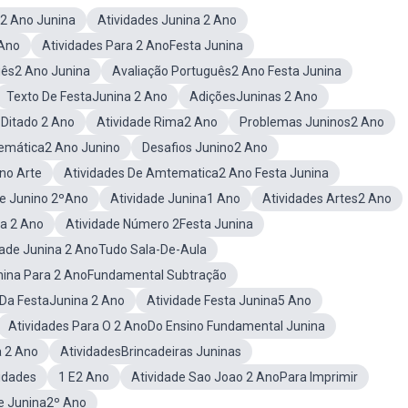
s2 Ano Junina
Atividades Junina 2 Ano
 Ano
Atividades Para 2 AnoFesta Junina
uês2 Ano Junina
Avaliação Português2 Ano Festa Junina
Texto De FestaJunina 2 Ano
AdiçõesJuninas 2 Ano
 Ditado 2 Ano
Atividade Rima2 Ano
Problemas Juninos2 Ano
temática2 Ano Junino
Desafios Junino2 Ano
no Arte
Atividades De Amtematica2 Ano Festa Junina
re Junino 2ºAno
Atividade Junina1 Ano
Atividades Artes2 Ano
na 2 Ano
Atividade Número 2Festa Junina
dade Junina 2 AnoTudo Sala-De-Aula
nina Para 2 AnoFundamental Subtração
Da FestaJunina 2 Ano
Atividade Festa Junina5 Ano
Atividades Para O 2 AnoDo Ensino Fundamental Junina
a 2 Ano
AtividadesBrincadeiras Juninas
idades
1 E2 Ano
Atividade Sao Joao 2 AnoPara Imprimir
de Junina2º Ano