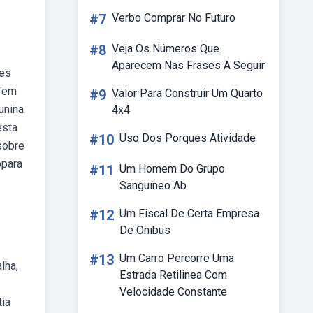
#7
Verbo Comprar No Futuro
#8
Veja Os Números Que
Aparecem Nas Frases A Seguir
ões
 Tem
#9
Valor Para Construir Um Quarto
unina
4x4
esta
#10
Uso Dos Porques Atividade
sobre
bpara
#11
Um Homem Do Grupo
Sanguíneo Ab
#12
Um Fiscal De Certa Empresa
De Onibus
#13
Um Carro Percorre Uma
lha,
Estrada Retilinea Com
Velocidade Constante
tia