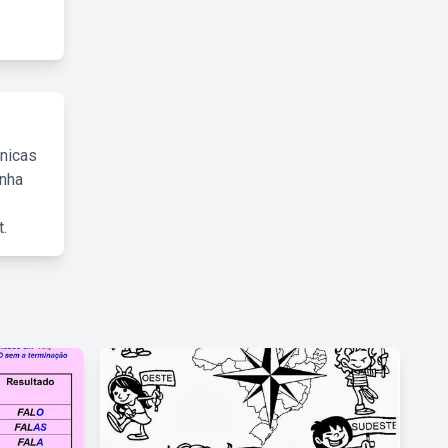
cnicas
inha
.