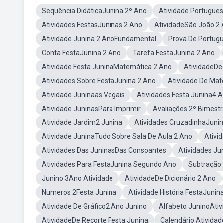
Sequência DidáticaJunina 2º Ano
Atividade Portugue
Atividades FestasJuninas 2 Ano
AtividadeSão João 2
Atividade Junina 2 AnoFundamental
Prova De Portug
Conta FestaJunina 2 Ano
Tarefa FestaJunina 2 Ano
Atividade Festa JuninaMatemática 2 Ano
AtividadeDe
Atividades Sobre FestaJunina 2 Ano
Atividade De Ma
Atividade Juninaas Vogais
Atividades Festa Junina4 A
Atividade JuninasPara Imprimir
Avaliações 2º Bimest
Atividade Jardim2 Junina
Atividades CruzadinhaJuni
Atividade JuninaTudo Sobre Sala De Aula 2 Ano
Ativi
Atividades Das JuninasDas Consoantes
Atividades Ju
Atividades Para FestaJunina Segundo Ano
Subtração 
Junino 3Ano Atividade
AtividadeDe Dicionário 2 Ano
Numeros 2Festa Junina
Atividade História FestaJunin
Atividade De Gráfico2 Ano Junino
Alfabeto JuninoAtiv
AtividadeDe Recorte Festa Junina
Calendário Ativida