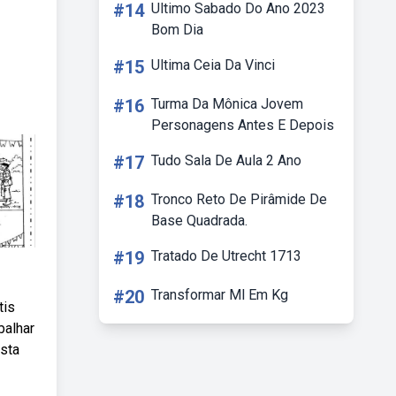
#14
Ultimo Sabado Do Ano 2023
Bom Dia
#15
Ultima Ceia Da Vinci
#16
Turma Da Mônica Jovem
Personagens Antes E Depois
#17
Tudo Sala De Aula 2 Ano
#18
Tronco Reto De Pirâmide De
Base Quadrada.
#19
Tratado De Utrecht 1713
#20
Transformar Ml Em Kg
tis
balhar
sta