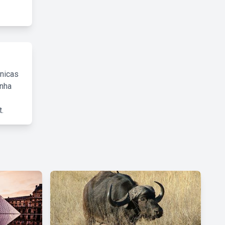
cnicas
inha
.