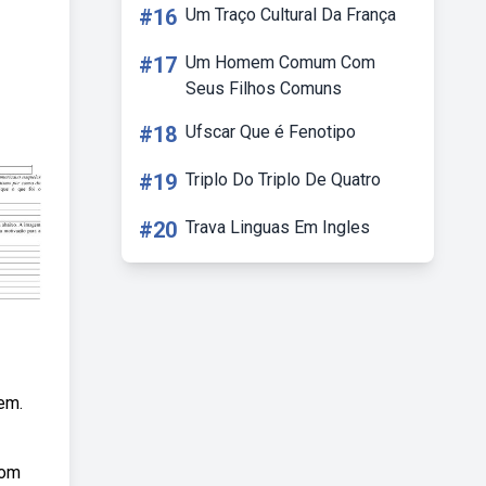
#16
Um Traço Cultural Da França
#17
Um Homem Comum Com
Seus Filhos Comuns
#18
Ufscar Que é Fenotipo
#19
Triplo Do Triplo De Quatro
#20
Trava Linguas Em Ingles
em.
com