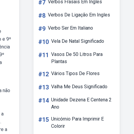
#7
Verbos Frasais Em Ingles
#8
Verbos De Ligação Em Ingles
#9
Verbo Ser Em Italiano
e
o e 9º
#10
Vela De Natal Significado
ência
#11
Vasos De 50 Litros Para
 9º
Plantas
a
#12
Vários Tipos De Flores
#13
Valha Me Deus Significado
a não
#14
Unidade Dezena E Centena 2
Ano
 a
#15
Unicórnio Para Imprimir E
.
Colorir
re a