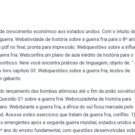
 de crescimento econômico aos estados unidos. Com o intuito d
guerra. Webatividade de história sobre a guerra fria para o 8º an
 pdf no final, pronta para impressão. Webquestões sobre a influ
rra fria. Webconfira um plano de aula inédito de história para o
olíticos. Nele você encontra práticas de linguagem, objeto de. “ 
o livro capítulo 03. Webquestões sobre a guerra fria, testes de
m gabarito.
 do lançamento das bombas atômicas até o fim da união soviétic
uestão 01 sobre a guerra fria: Webcruzadinha de história para
ano. Webdurante a guerra fria, a áfrica do sul ficou marcada pelo
 Acesse estes exercícios que tratam da guerra fria, conflito. 1)
cias emergentes após a segunda guerra mundial, estados unidos e
 9º ano do ensino fundamental, com questões desenvolvidas sob