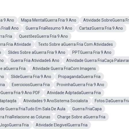
ia 9 Ano
Mapa MentalGuerra Fria 9 Ano
Atividade SobreGuerra Fr
 Fria8 Ano
Guerra FriaResumo 9 Ano
CartazGuerra Fria 9 Ano
ra Fria
QuestõesGuerra Fria 9 Ano
ra Fria Atividade
Texto Sobre aGuerra Fria Com Atividades
o
Slides Sobre aGuerra Fria 9 Ano
PPTGuerra Fria 9 Ano
no
Guerra Fria Atividade6 Ano
Atividade Guerra FriaCaça Palavra
re aGuerra Fria
Atividade Guerra FriaCom Imagens
Ano
SlideGuerra Fria 9 Ano
PropagandaGuerra Fria
ria
ExerciciosGuerra Fria
ProvinhaGuerra Fria 9 Ano
Guerra Fria 9 Ano PDF
Atividade AdptadaGuerra Fria
Adaptaqda
Atividades 9 AnoSistema Socialista
Fotos DaGuerra Fri
ade Guerra FriaTudo Em Sala De Aula
Guerra FriaCapa
ra FriaRelacione as Colunas
Charge Sobre aGuerra Fria
JogoGuerra Fria
Atividade ElegivelGuerra Fria