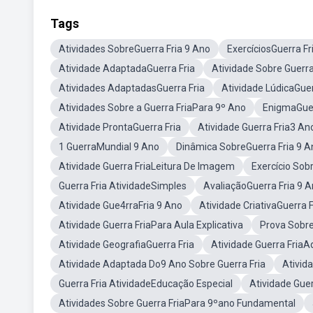
Tags
Atividades SobreGuerra Fria 9 Ano
ExercíciosGuerra Fr
Atividade AdaptadaGuerra Fria
Atividade Sobre Guerra
Atividades AdaptadasGuerra Fria
Atividade LúdicaGuer
Atividades Sobre a Guerra FriaPara 9º Ano
EnigmaGuer
Atividade ProntaGuerra Fria
Atividade Guerra Fria3 An
1 GuerraMundial 9 Ano
Dinâmica SobreGuerra Fria 9 A
Atividade Guerra FriaLeitura De Imagem
Exercício Sob
Guerra Fria AtividadeSimples
AvaliaçãoGuerra Fria 9 
Atividade Gue4rraFria 9 Ano
Atividade CriativaGuerra F
Atividade Guerra FriaPara Aula Explicativa
Prova Sobre
Atividade GeografiaGuerra Fria
Atividade Guerra Fria
Atividade Adaptada Do9 Ano Sobre Guerra Fria
Ativid
Guerra Fria AtividadeEducação Especial
Atividade Guer
Atividades Sobre Guerra FriaPara 9ºano Fundamental