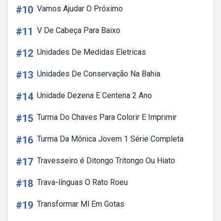
#10
Vamos Ajudar O Próximo
#11
V De Cabeça Para Baixo
#12
Unidades De Medidas Eletricas
#13
Unidades De Conservação Na Bahia
#14
Unidade Dezena E Centena 2 Ano
#15
Turma Do Chaves Para Colorir E Imprimir
#16
Turma Da Mônica Jovem 1 Série Completa
#17
Travesseiro é Ditongo Tritongo Ou Hiato
#18
Trava-línguas O Rato Roeu
#19
Transformar Ml Em Gotas