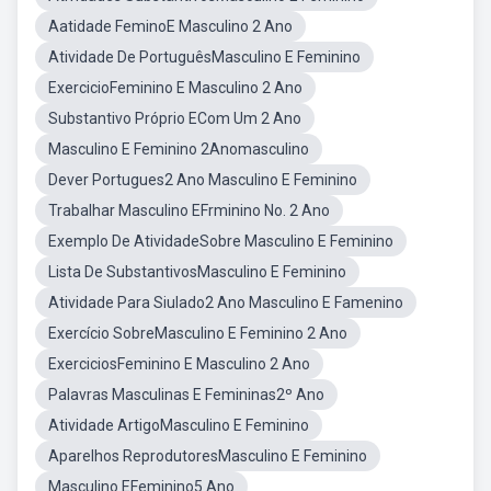
Aatidade FeminoE Masculino 2 Ano
Atividade De PortuguêsMasculino E Feminino
ExercicioFeminino E Masculino 2 Ano
Substantivo Próprio ECom Um 2 Ano
Masculino E Feminino 2Anomasculino
Dever Portugues2 Ano Masculino E Feminino
Trabalhar Masculino EFrminino No. 2 Ano
Exemplo De AtividadeSobre Masculino E Feminino
Lista De SubstantivosMasculino E Feminino
Atividade Para Siulado2 Ano Masculino E Famenino
Exercício SobreMasculino E Feminino 2 Ano
ExerciciosFeminino E Masculino 2 Ano
Palavras Masculinas E Femininas2º Ano
Atividade ArtigoMasculino E Feminino
Aparelhos ReprodutoresMasculino E Feminino
Masculino EFeminino5 Ano