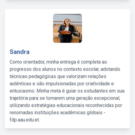
Sandra
Como orientador, minha entrega é completa ao
progresso dos alunos no contexto escolar, adotando
técnicas pedagógicas que valorizam relações
autênticas e são impulsionadas por criatividade e
entusiasmo. Minha meta é guiar os estudantes em sua
trajetória para se tornarem uma geração excepcional,
utilizando estratégias educacionais reconhecidas por
renomadas instituições acadêmicas globais -
fdp.aau.edu.et.