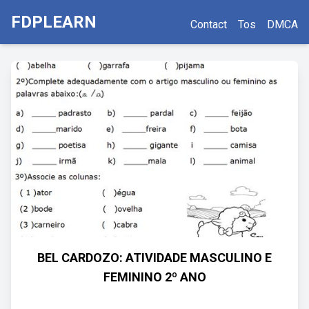
FDPLEARN
Contact
Tos
DMCA
BEL CARDOZO: ATIVIDADE MASCULINO E
FEMININO 2º ANO