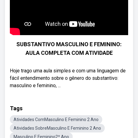
SUBSTANTIVO MASCULINO E FEMININO:
AULA COMPLETA COM ATIVIDADE
Hoje trago uma aula simples e com uma linguagem de
fácil entendimento sobre o gênero do substantivo:
masculino e feminino, ...
Tags
Atividades ComMasculino E Feminino 2 Ano
Atividades SobreMasculino E Feminino 2 Ano
Masculino E Feminino2º Ano