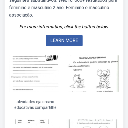
seguintes substantivos: Web10. 000+ resultados para
feminino e masculino 2 ano. Feminino e masculino
associação.
For more information, click the button below.
LEARN MORE
atividades eja ensino
educativas compartilhe