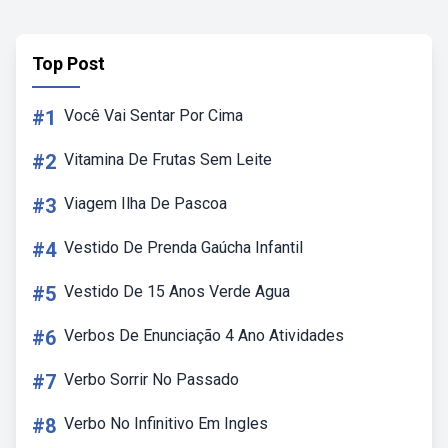
Top Post
#1
Você Vai Sentar Por Cima
#2
Vitamina De Frutas Sem Leite
#3
Viagem Ilha De Pascoa
#4
Vestido De Prenda Gaúcha Infantil
#5
Vestido De 15 Anos Verde Agua
#6
Verbos De Enunciação 4 Ano Atividades
#7
Verbo Sorrir No Passado
#8
Verbo No Infinitivo Em Ingles