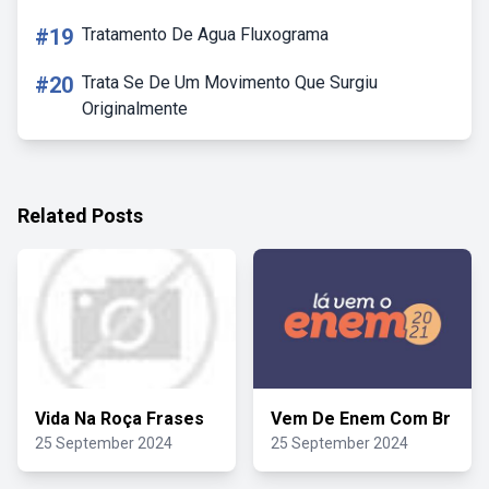
#19
Tratamento De Agua Fluxograma
#20
Trata Se De Um Movimento Que Surgiu
Originalmente
Related Posts
Vida Na Roça Frases
Vem De Enem Com Br
25 September 2024
25 September 2024