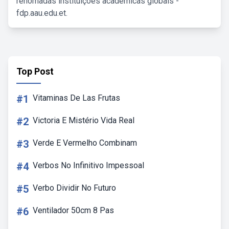
renomadas instituições acadêmicas globais -
fdp.aau.edu.et.
Top Post
#1
Vitaminas De Las Frutas
#2
Victoria E Mistério Vida Real
#3
Verde E Vermelho Combinam
#4
Verbos No Infinitivo Impessoal
#5
Verbo Dividir No Futuro
#6
Ventilador 50cm 8 Pas