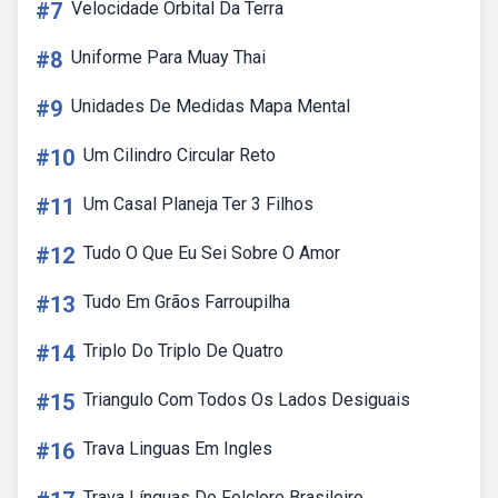
#7
Velocidade Orbital Da Terra
#8
Uniforme Para Muay Thai
#9
Unidades De Medidas Mapa Mental
#10
Um Cilindro Circular Reto
#11
Um Casal Planeja Ter 3 Filhos
#12
Tudo O Que Eu Sei Sobre O Amor
#13
Tudo Em Grãos Farroupilha
#14
Triplo Do Triplo De Quatro
#15
Triangulo Com Todos Os Lados Desiguais
#16
Trava Linguas Em Ingles
Trava Línguas Do Folclore Brasileiro