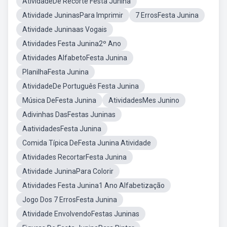
AtividadeDe Recorte Festa Junina
Atividade JuninasPara Imprimir
7 ErrosFesta Junina
Atividade Juninaas Vogais
Atividades Festa Junina2º Ano
Atividades AlfabetoFesta Junina
PlanilhaFesta Junina
AtividadeDe Português Festa Junina
Música DeFesta Junina
AtividadesMes Junino
Adivinhas DasFestas Juninas
AatividadesFesta Junina
Comida Típica DeFesta Junina Atividade
Atividades RecortarFesta Junina
Atividade JuninaPara Colorir
Atividades Festa Junina1 Ano Alfabetização
Jogo Dos 7 ErrosFesta Junina
Atividade EnvolvendoFestas Juninas