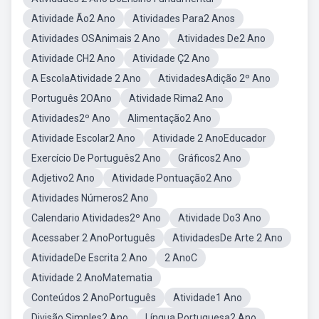
Atividade Ão2 Ano
Atividades Para2 Anos
Atividades OSAnimais 2 Ano
Atividades De2 Ano
Atividade CH2 Ano
Atividade Ç2 Ano
A EscolaAtividade 2 Ano
AtividadesAdição 2º Ano
Português 2OAno
Atividade Rima2 Ano
Atividades2º Ano
Alimentação2 Ano
Atividade Escolar2 Ano
Atividade 2 AnoEducador
Exercício De Português2 Ano
Gráficos2 Ano
Adjetivo2 Ano
Atividade Pontuação2 Ano
Atividades Números2 Ano
Calendario Atividades2º Ano
Atividade Do3 Ano
Acessaber 2 AnoPortuguês
AtividadesDe Arte 2 Ano
AtividadeDe Escrita 2 Ano
2 AnoC
Atividade 2 AnoMatematia
Conteúdos 2 AnoPortuguês
Atividade1 Ano
Divisão Simples2 Ano
Língua Portuguesa2 Ano