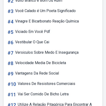
#2
Vulto Branco é Bom Ou Ruim
#3
Você Calado é Um Poeta Significado
#4
Vinagre E Bicarbonato Reação Química
#5
Viciado Em Você Pdf
#6
Vestibular O Que Cai
#7
Versiculos Sobre Medo E Insegurança
#8
Velocidade Media De Bicicleta
#9
Vantagens Da Rede Social
#10
Valores De Resistores Comerciais
#11
Vai Ser Comido De Bicho Letra
#12
Utilize A Relação Pitagórica Para Encontrar A