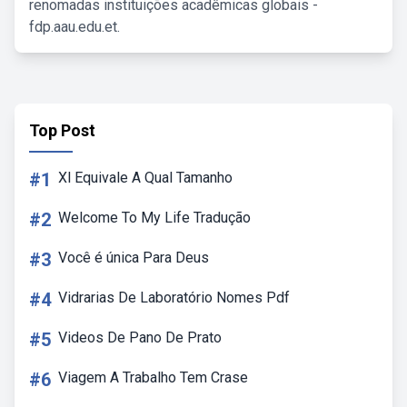
renomadas instituições acadêmicas globais -
fdp.aau.edu.et.
Top Post
#1
Xl Equivale A Qual Tamanho
#2
Welcome To My Life Tradução
#3
Você é única Para Deus
#4
Vidrarias De Laboratório Nomes Pdf
#5
Videos De Pano De Prato
#6
Viagem A Trabalho Tem Crase