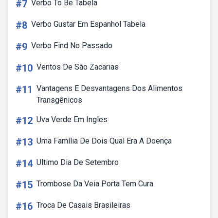
#7
Verbo To Be Tabela
#8
Verbo Gustar Em Espanhol Tabela
#9
Verbo Find No Passado
#10
Ventos De São Zacarias
#11
Vantagens E Desvantagens Dos Alimentos
Transgênicos
#12
Uva Verde Em Ingles
#13
Uma Família De Dois Qual Era A Doença
#14
Ultimo Dia De Setembro
#15
Trombose Da Veia Porta Tem Cura
#16
Troca De Casais Brasileiras