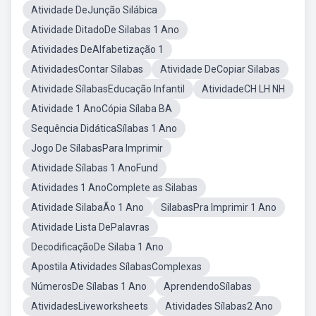
Atividade DeJunção Silábica
Atividade DitadoDe Silabas 1 Ano
Atividades DeAlfabetização 1
AtividadesContar Sílabas
Atividade DeCopiar Silabas
Atividade SílabasEducação Infantil
AtividadeCH LH NH
Atividade 1 AnoCópia Sílaba BA
Sequência DidáticaSílabas 1 Ano
Jogo De SílabasPara Imprimir
Atividade Sílabas 1 AnoFund
Atividades 1 AnoComplete as Silabas
Atividade SilabaÃo 1 Ano
SilabasPra Imprimir 1 Ano
Atividade Lista DePalavras
DecodificaçãoDe Silaba 1 Ano
Apostila Atividades SílabasComplexas
NúmerosDe Sílabas 1 Ano
AprendendoSílabas
AtividadesLiveworksheets
Atividades Sílabas2 Ano